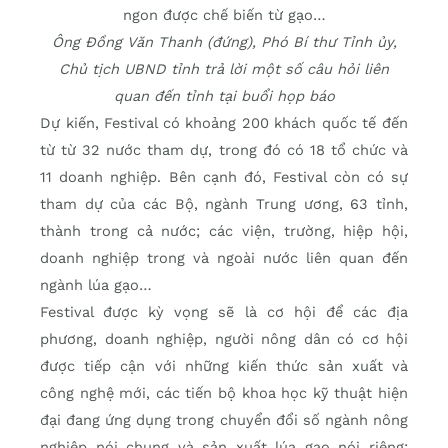
ngon được chế biến từ gạo…
Ông Đồng Văn Thanh (đứng), Phó Bí thư Tỉnh ủy,
Chủ tịch UBND tỉnh trả lời một số câu hỏi liên
quan đến tỉnh tại buổi họp báo
Dự kiến, Festival có khoảng 200 khách quốc tế đến
từ từ 32 nước tham dự, trong đó có 18 tổ chức và
11 doanh nghiệp. Bên cạnh đó, Festival còn có sự
tham dự của các Bộ, ngành Trung ương, 63 tỉnh,
thành trong cả nước; các viện, trường, hiệp hội,
doanh nghiệp trong và ngoài nước liên quan đến
ngành lúa gạo…
Festival được kỳ vọng sẽ là cơ hội để các địa
phương, doanh nghiệp, người nông dân có cơ hội
được tiếp cận với những kiến thức sản xuất và
công nghệ mới, các tiến bộ khoa học kỹ thuật hiện
đại đang ứng dụng trong chuyển đổi số ngành nông
nghiệp nói chung và sản xuất lúa gạo nói riêng;