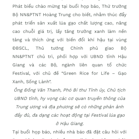
Phát biểu chào mừng tại buổi họp báo, Thứ trưởng
Bộ NN&PTNT Hoàng Trung cho biết, nhằm thúc đẩy
phát triển sản xuất lúa gạo chất lượng cao, nâng
cao chuỗi giá trị, lấy tăng trưởng xanh làm nền
tảng và thích ứng với biến đổi khí hậu tại vùng
ĐBSCL, Thủ tướng Chính phủ giao B
ộ
NN&PTNT
chủ trì,
phối hợp với UBND tỉnh Hậu
Giang và các Bộ, ngành liên quan tổ chức
Festival,
với chủ đề “Green Rice for Life –
Gạo
Xanh, Sống Lành
”
.
Ông Đồng Văn Thanh, Phó Bí thư Tỉnh ủy, Chủ tịch
UBND tỉnh, hy vọng các cơ quan truyền thông của
Trung ương và địa phương sẽ có những phản ảnh
đầy đủ, đa dạng các hoạt động tại Festival lúa gạo
ở Hậu Giang.
Tại buổi họp báo, nhiều nhà báo đã đặt câu hỏi với