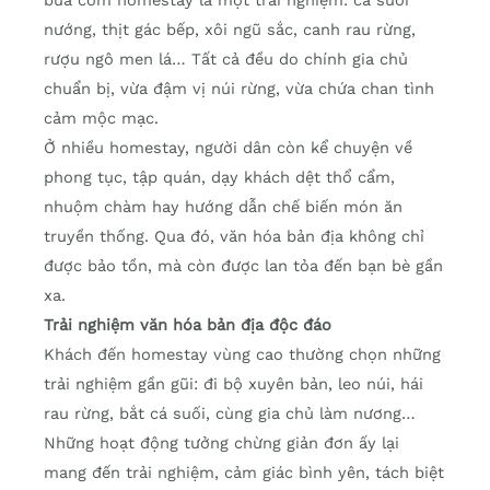
nướng, thịt gác bếp, xôi ngũ sắc, canh rau rừng,
rượu ngô men lá… Tất cả đều do chính gia chủ
chuẩn bị, vừa đậm vị núi rừng, vừa chứa chan tình
cảm mộc mạc.
Ở nhiều homestay, người dân còn kể chuyện về
phong tục, tập quán, dạy khách dệt thổ cẩm,
nhuộm chàm hay hướng dẫn chế biến món ăn
truyền thống. Qua đó, văn hóa bản địa không chỉ
được bảo tồn, mà còn được lan tỏa đến bạn bè gần
xa.
Trải nghiệm văn hóa bản địa độc đáo
Khách đến homestay vùng cao thường chọn những
trải nghiệm gần gũi: đi bộ xuyên bản, leo núi, hái
rau rừng, bắt cá suối, cùng gia chủ làm nương…
Những hoạt động tưởng chừng giản đơn ấy lại
mang đến trải nghiệm, cảm giác bình yên, tách biệt