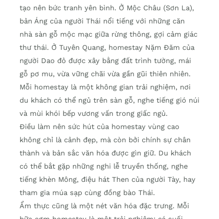
tạo nên bức tranh yên bình. Ở Mộc Châu (Sơn La),
bản Áng của người Thái nổi tiếng với những căn
nhà sàn gỗ mộc mạc giữa rừng thông, gợi cảm giác
thư thái. Ở Tuyên Quang, homestay Nặm Đăm của
người Dao đỏ được xây bằng đất trình tường, mái
gỗ pơ mu, vừa vững chãi vừa gần gũi thiên nhiên.
Mỗi homestay là một không gian trải nghiệm, nơi
du khách có thể ngủ trên sàn gỗ, nghe tiếng gió núi
và mùi khói bếp vương vấn trong giấc ngủ.
Điều làm nên sức hút của homestay vùng cao
không chỉ là cảnh đẹp, mà còn bởi chính sự chân
thành và bản sắc văn hóa được gìn giữ. Du khách
có thể bắt gặp những nghi lễ truyền thống, nghe
tiếng khèn Mông, điệu hát Then của người Tày, hay
tham gia múa sạp cùng đồng bào Thái.
Ẩm thực cũng là một nét văn hóa đặc trưng. Mỗi
bữa cơm homestay là một trải nghiệm: cá suối