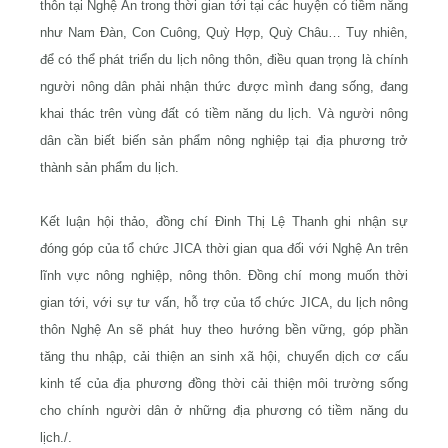
thôn tại Nghệ An trong thời gian tới tại các huyện có tiềm năng
như Nam Đàn, Con Cuông, Quỳ Hợp, Quỳ Châu… Tuy nhiên,
để có thể phát triển du lịch nông thôn, điều quan trọng là chính
người nông dân phải nhận thức được mình đang sống, đang
khai thác trên vùng đất có tiềm năng du lịch. Và người nông
dân cần biết biến sản phẩm nông nghiệp tại địa phương trở
thành sản phẩm du lịch.
Kết luận hội thảo, đồng chí Đinh Thị Lệ Thanh ghi nhận sự
đóng góp của tổ chức JICA thời gian qua đối với Nghệ An trên
lĩnh vực nông nghiệp, nông thôn. Đồng chí mong muốn thời
gian tới, với sự tư vấn, hỗ trợ của tổ chức JICA, du lịch nông
thôn Nghệ An sẽ phát huy theo hướng bền vững, góp phần
tăng thu nhập, cải thiện an sinh xã hội, chuyển dịch cơ cấu
kinh tế của địa phương đồng thời cải thiện môi trường sống
cho chính người dân ở những địa phương có tiềm năng du
lịch./.