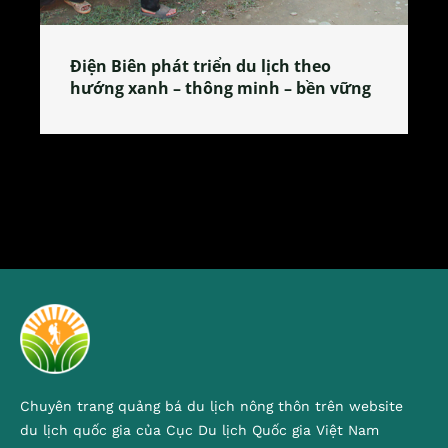
Làng làm bánh tẻ Phú Nhi – nơi lan
tỏa đặc sản xứ Đoài
Chuyên trang quảng bá du lịch nông thôn trên website
du lịch quốc gia của Cục Du lịch Quốc gia Việt Nam