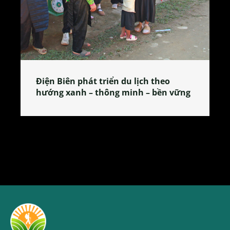
Làng làm bánh tẻ Phú Nhi – nơi lan
ng
tỏa đặc sản xứ Đoài