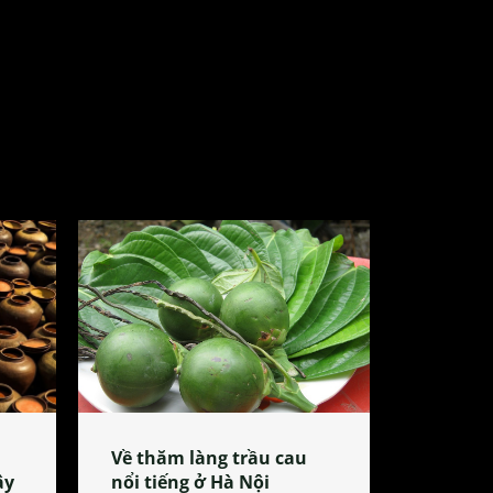
Về thăm làng trầu cau
ây
nổi tiếng ở Hà Nội