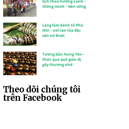
lịch theo hướng xanh –
thông minh – bền vững
Làng làm bánh tẻ Phú
Nhi – nơi lan tỏa đặc
sản xứ Đoài
Tương bần Hưng Yên –
thức quà quê giản dị
gây thương nhớ
Theo dõi chúng tôi
trên Facebook