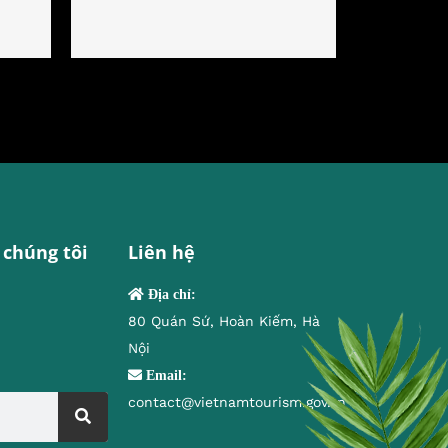
 chúng tôi
Liên hệ
Địa chỉ:
80 Quán Sứ, Hoàn Kiếm, Hà
Nội
Email:
contact@vietnamtourism.gov.vn