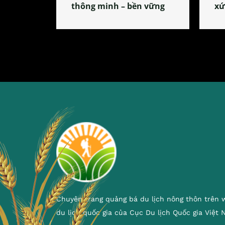
thông minh – bền vững
xứ
Chuyên trang quảng bá du lịch nông thôn trên 
du lịch quốc gia của Cục Du lịch Quốc gia Việt