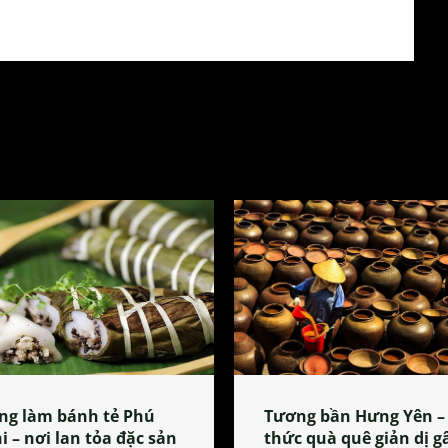
ng làm bánh tẻ Phú
Tương bần Hưng Yên –
i – nơi lan tỏa đặc sản
thức quà quê giản dị g