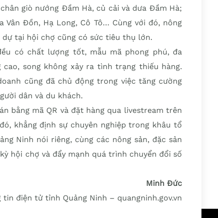
i, chân giò nướng Đầm Hà, củ cải và dưa Đầm Hà;
a Vân Đồn, Hạ Long, Cô Tô… Cùng với đó, nông
dự tại hội chợ cũng có sức tiêu thụ lớn.
đều có chất lượng tốt, mẫu mã phong phú, đa
 cao, song không xảy ra tình trạng thiếu hàng.
 doanh cũng đã chủ động trong việc tăng cường
gười dân và du khách.
oán bằng mã QR và đặt hàng qua livestream trên
a đó, khẳng định sự chuyên nghiệp trong khâu tổ
ng Ninh nói riêng, cùng các nông sản, đặc sản
 kỳ hội chợ và đẩy mạnh quá trình chuyển đổi số
Minh Đức
 tin điện tử tỉnh Quảng Ninh – quangninh.gov.vn