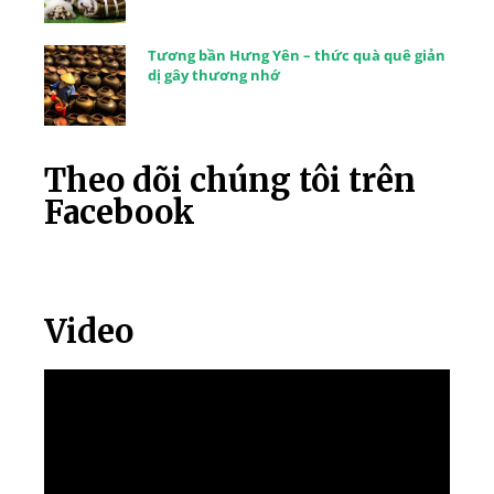
Tương bần Hưng Yên – thức quà quê giản
dị gây thương nhớ
Theo dõi chúng tôi trên
Facebook
Video