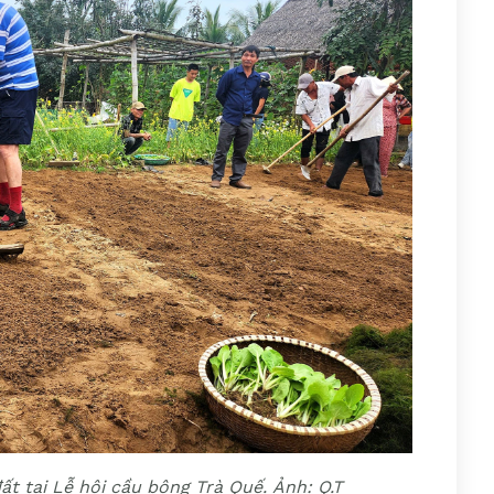
ất tại Lễ hội cầu bông Trà Quế. Ảnh: Q.T