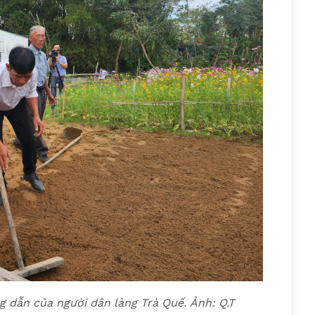
g dẫn của người dân làng Trà Quế. Ảnh: Q.T