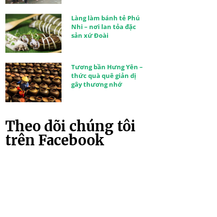
Làng làm bánh tẻ Phú
Nhi – nơi lan tỏa đặc
sản xứ Đoài
Tương bần Hưng Yên –
thức quà quê giản dị
gây thương nhớ
Theo dõi chúng tôi
trên Facebook