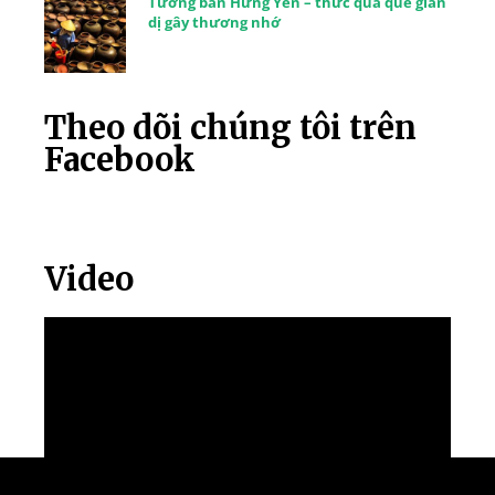
Tương bần Hưng Yên – thức quà quê giản
dị gây thương nhớ
Theo dõi chúng tôi trên
Facebook
Video