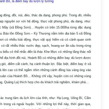
h Bồ, là điểm bay dù lượn lý tưởng
 động, đồi, núi, đèo, thác đa dạng, phong phú. Trong đó, nhiều
đẹp nguyên sơ với hệ động, thực vật phong phú, đa dạng, như:
thác Mây (xã Đồng Sơn)… Huyện có trên 15.000ha rừng đặc dụng
m; Khu Bảo tồn Đồng Sơn – Kỳ Thượng nằm trên địa bàn 5 xã Đồng
 nhiều loài động, thực vật quý hiếm và có cảnh quan sinh
 có rất nhiều thác nước đẹp, sạch, hoang sơ ẩn sâu trong rừng
ểu có thể nhắc đến là thác Khe Mực có những tầng thác nối
thế địa hình đồi núi, Hoành Bồ có những điểm bay dù lượn được
gió, điểm cất cánh, hạ cánh thuận lợi. Đặc biệt, điểm bay ở xã
ên cao có thể ngắm nhìn những cánh đồng lúa vàng óng vào
̀a xuân của Hoành Bồ… Không chỉ vậy, huyện còn có những vùng
 Quảng La) thích hợp cho du khách trải nghiệm, khám phá…
ới các trung tâm du lịch lớn của tỉnh, như: Hạ Long, Uông Bí, Cẩm
̣ch trong và ngoài huyện. Với những lợi thế này, thời gian qua,