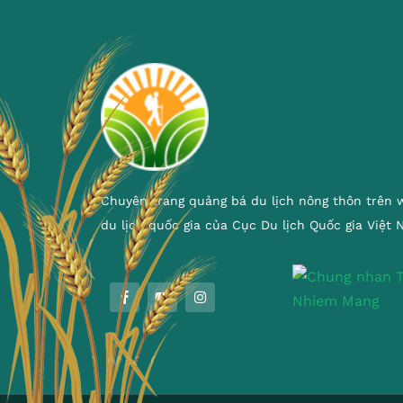
Chuyên trang quảng bá du lịch nông thôn trên 
du lịch quốc gia của Cục Du lịch Quốc gia Việt