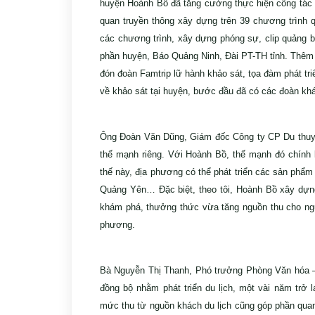
huyện Hoành Bồ đã tăng cường thực hiện công tác
quan truyền thông xây dựng trên 39 chương trình 
các chương trình, xây dựng phóng sự, clip quảng bá
phần huyện, Báo Quảng Ninh, Đài PT-TH tỉnh. Thêm và
đón đoàn Famtrip lữ hành khảo sát, tọa đàm phát triển
về khảo sát tại huyện, bước đầu đã có các đoàn kh
Ông Đoàn Văn Dũng, Giám đốc Công ty CP Du thuyề
thế mạnh riêng. Với Hoành Bồ, thế mạnh đó chính l
thế này, địa phương có thể phát triển các sản phẩm 
Quảng Yên… Đặc biệt, theo tôi, Hoành Bồ xây dựng
khám phá, thưởng thức vừa tăng nguồn thu cho ngư
phương.
Bà Nguyễn Thị Thanh, Phó trưởng Phòng Văn hóa – T
đồng bộ nhằm phát triển du lịch, một vài năm trơ
mức thu từ nguồn khách du lịch cũng góp phần quan 