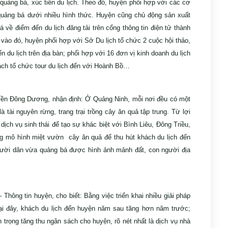
 quảng bá, xúc tiến du lịch. Theo đó, huyện phối hợp với các cơ
quảng bá dưới nhiều hình thức. Huyện cũng chủ động sản xuất
 về điểm đến du lịch đăng tải trên cổng thông tin điện tử thành
o đó, huyện phối hợp với Sở Du lịch tổ chức 2 cuộc hội thảo,
 du lịch trên địa bàn; phối hợp với 16 đơn vị kinh doanh du lịch
ách tổ chức tour du lịch đến với Hoành Bồ…
n Đông Dương, nhận định: Ở Quảng Ninh, mỗi nơi đều có một
à tài nguyên rừng, trang trại trồng cây ăn quả tập trung. Từ lợi
dịch vụ sinh thái để tạo sự khác biệt với Bình Liêu, Đông Triều,
 mô hình miệt vườn cây ăn quả để thu hút khách du lịch đến
ời dân vừa quảng bá được hình ảnh mảnh đất, con người địa
hông tin huyện, cho biết: Bằng việc triển khai nhiều giải pháp
̉ lại đây, khách du lịch đến huyện năm sau tăng hơn năm trước;
trọng tăng thu ngân sách cho huyện, rõ nét nhất là dịch vụ nhà