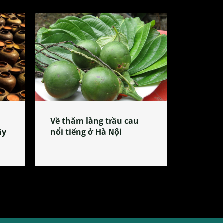
Về thăm làng trầu cau
ây
nổi tiếng ở Hà Nội