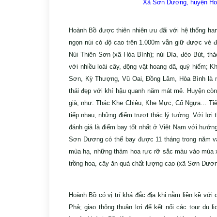
Xã Sơn Dương, huyện Hoàn
Hoành Bồ được thiên nhiên ưu đãi với hệ thống hang
ngọn núi có độ cao trên 1.000m vẫn giữ được vẻ 
Núi Thiên Sơn (xã Hòa Bình); núi Dìa, đèo Bút, 
với nhiều loài cây, động vật hoang dã, quý hiế
Sơn, Kỳ Thượng, Vũ Oai, Đồng Lâm, Hòa Bình là nơi có
thái đẹp với khí hậu quanh năm mát mẻ. Huyện còn
già, như: Thác Khe Chiêu, Khe Mực, Cổ Ngựa… Tiêu bi
tiếp nhau, những điểm trượt thác lý tưởng. Với lợi 
đánh giá là điểm bay tốt nhất ở Việt Nam với hướng 
Sơn Dương có thể bay được 11 tháng trong năm và l
mùa hạ, những thảm hoa rực rỡ sắc màu vào mu
trồng hoa, cây ăn quả chất lượng cao (xã Sơn Dương,
Hoành Bồ có vị trí khá đắc địa khi nằm liền kề v
Phả; giao thông thuận lợi để kết nối các tour du li