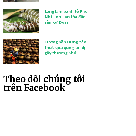
Làng làm bánh tẻ Phú
Nhi – nơi lan tỏa đặc
sản xứ Đoài
Tương bần Hưng Yên –
thức quà quê giản dị
gây thương nhớ
Theo dõi chúng tôi
trên Facebook