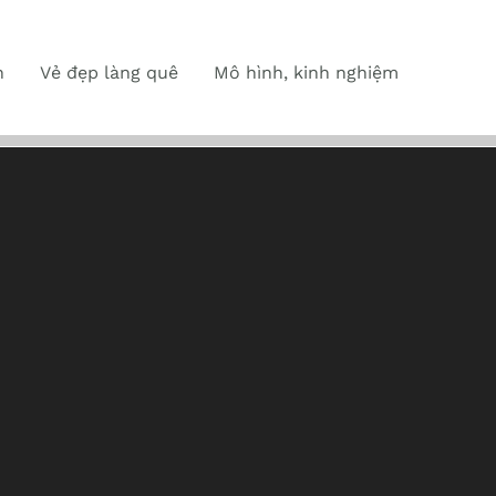
n
Vẻ đẹp làng quê
Mô hình, kinh nghiệm