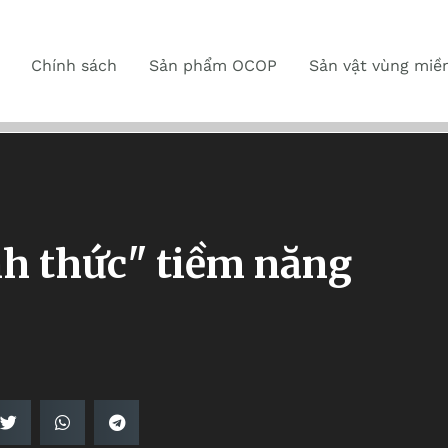
Chính sách
Sản phẩm OCOP
Sản vật vùng miề
h thức" tiềm năng