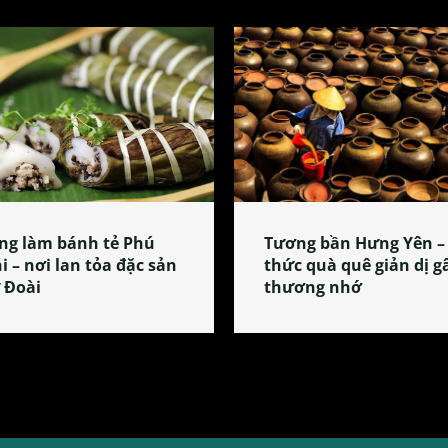
ng làm bánh tẻ Phú
Tương bần Hưng Yên –
i – nơi lan tỏa đặc sản
thức quà quê giản dị g
 Đoài
thương nhớ