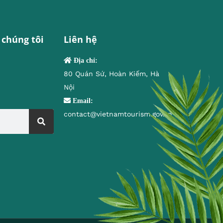
 chúng tôi
Liên hệ
Địa chỉ:
80 Quán Sứ, Hoàn Kiếm, Hà
Nội
Email:
contact@vietnamtourism.gov.vn