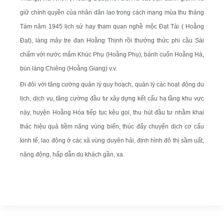
giữ chính quyền của nhân dân lao trong cách mạng mùa thu tháng
Tám năm 1945 lịch sử hay tham quan nghề mộc Đạt Tài ( Hoằng
Đạt), làng mây tre đan Hoằng Thịnh rồi thưởng thức phi cầu Sài
chấm với nước mắm Khúc Phụ (Hoằng Phụ), bánh cuốn Hoằng Hà,
bún làng Chiêng (Hoằng Giang) v.v.
Đi đôi với tăng cường quản lý quy hoạch, quản lý các hoạt động du
lịch, dịch vụ, tăng cường đầu tư xây dựng kết cấu hạ tầng khu vực
này, huyện Hoằng Hóa tiếp tục kêu gọi, thu hút đầu tư nhằm khai
thác hiệu quả tiềm năng vùng biển, thúc đẩy chuyển dịch cơ cấu
kinh tế, lao động ở các xã vùng duyên hải, định hình đô thị sầm uất,
năng động, hấp dẫn du khách gần, xa.