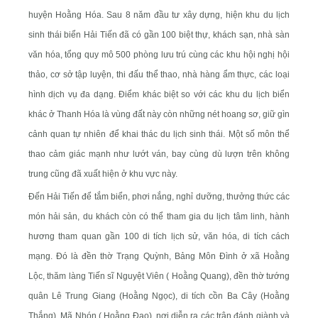
huyện Hoằng Hóa. Sau 8 năm đầu tư xây dựng, hiện khu du lịch
sinh thái biển Hải Tiến đã có gần 100 biệt thự, khách sạn, nhà sàn
văn hóa, tổng quy mô 500 phòng lưu trú cùng các khu hội nghị hội
thảo, cơ sở tập luyện, thi đấu thể thao, nhà hàng ẩm thực, các loại
hình dịch vụ đa dạng. Điểm khác biệt so với các khu du lịch biển
khác ở Thanh Hóa là vùng đất này còn những nét hoang sơ, giữ gìn
cảnh quan tự nhiên để khai thác du lịch sinh thái. Một số môn thể
thao cảm giác mạnh như lướt ván, bay cùng dù lượn trên không
trung cũng đã xuất hiện ở khu vực này.
Đến Hải Tiến để tắm biển, phơi nắng, nghỉ dưỡng, thưởng thức các
món hải sản, du khách còn có thể tham gia du lịch tâm linh, hành
hương tham quan gần 100 di tích lịch sử, văn hóa, di tích cách
mạng. Đó là đền thờ Trạng Quỳnh, Bảng Môn Đình ở xã Hoằng
Lộc, thăm làng Tiến sĩ Nguyệt Viên ( Hoằng Quang), đền thờ tướng
quân Lê Trung Giang (Hoằng Ngọc), di tích cồn Ba Cây (Hoằng
Thắng), Mã Nhón ( Hoằng Đạo), nơi diễn ra các trận đánh giành và