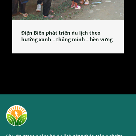
ch theo
Làng làm bánh tẻ Phú Nhi – nơi l
 – bền vững
tỏa đặc sản xứ Đoài
Chuyên trang quảng bá du lịch nông thôn trên website