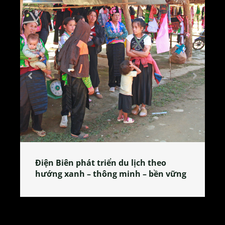
Làng làm bánh tẻ Phú Nhi – nơi lan
vững
tỏa đặc sản xứ Đoài