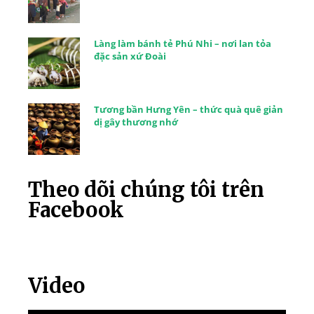
Làng làm bánh tẻ Phú Nhi – nơi lan tỏa
đặc sản xứ Đoài
Tương bần Hưng Yên – thức quà quê giản
dị gây thương nhớ
Theo dõi chúng tôi trên
Facebook
Video