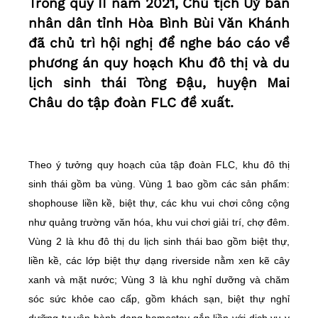
Trong quý II năm 2021, Chủ tịch Uỷ ban
nhân dân tỉnh Hòa Bình Bùi Văn Khánh
đã chủ trì hội nghị để nghe báo cáo về
phương án quy hoạch Khu đô thị và du
lịch sinh thái Tòng Đậu, huyện Mai
Châu do tập đoàn FLC đề xuất.
Theo ý tưởng quy hoạch của tập đoàn FLC, khu đô thị
sinh thái gồm ba vùng. Vùng 1 bao gồm các sản phẩm:
shophouse liền kề, biệt thự, các khu vui chơi công cộng
như quảng trường văn hóa, khu vui chơi giải trí, chợ đêm.
Vùng 2 là khu đô thị du lịch sinh thái bao gồm biệt thự,
liền kề, các lớp biệt thự dạng riverside nằm xen kẽ cây
xanh và mặt nước; Vùng 3 là khu nghỉ dưỡng và chăm
sóc sức khỏe cao cấp, gồm khách sạn, biệt thự nghỉ