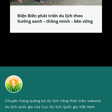
Làng làm bánh tẻ Phú Nhi – nơi lan
tỏa đặc sản xứ Đoài
Chuyên trang quảng bá du lịch nông thôn trên website
du lịch quốc gia của Cục Du lịch Quốc gia Việt Nam