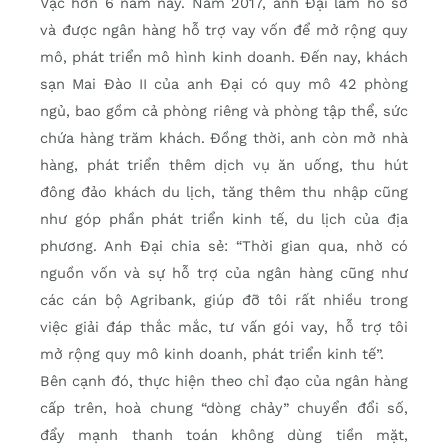
Vạc hơn 6 năm nay. Năm 2017, anh Đại làm hồ sơ
và được ngân hàng hỗ trợ vay vốn để mở rộng quy
mô, phát triển mô hình kinh doanh. Đến nay, khách
sạn Mai Đào II của anh Đại có quy mô 42 phòng
ngủ, bao gồm cả phòng riêng và phòng tập thể, sức
chứa hàng trăm khách. Đồng thời, anh còn mở nhà
hàng, phát triển thêm dịch vụ ăn uống, thu hút
đông đảo khách du lịch, tăng thêm thu nhập cũng
như góp phần phát triển kinh tế, du lịch của địa
phương. Anh Đại chia sẻ: “Thời gian qua, nhờ có
nguồn vốn và sự hỗ trợ của ngân hàng cũng như
các cán bộ Agribank, giúp đỡ tôi rất nhiều trong
việc giải đáp thắc mắc, tư vấn gói vay, hỗ trợ tôi
mở rộng quy mô kinh doanh, phát triển kinh tế”.
Bên cạnh đó, thực hiện theo chỉ đạo của ngân hàng
cấp trên, hoà chung “dòng chảy” chuyển đổi số,
đẩy mạnh thanh toán không dùng tiền mặt,