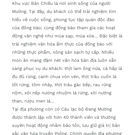
Khu vực Bản Chiếu là nơi sinh sống của người
Mường. Tại đây, du khách có thể trải nghiệm tìm
hiểu về cuộc sống, phong tục tập quán độc đáo
của đồng bào; cùng đồng bào tham gia các hoạt
động văn nghệ như múa sạp, múa xòe… Đặc biệt là
trải nghiệm văn hóa ẩm thực của đồng bào với
những thực phẩm, nông sản sạch tự cấp. Nhiều
món ăn mang đậm nét văn hóa bản địa luôn sẵn
sàng phục vụ du khách: thịt lam ống nứa, cá hấp lá
đu đủ rừng, canh chua vón vén, thịt trâu cuốn lá
lốt rừng, tôm nhảy, thịt trâu gác bếp, rau rừng
nộm, xôi nếp nương nhuộm lá rừng, xôi nướng
than, rượu men lá…
Tại địa phương còn có Câu lạc bộ Đang Mường
được thành lập với hơn 40 thành viên và thường
xuyên hoạt động nhằm bảo tồn, lưu giữ giá trị bản
sắc văn hóa truyền thống. Chính quyền địa phương