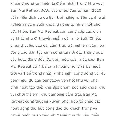
khoáng nóng tự nhiên là điểm nhấn trong khu vực.
Ban Mai Retreat được cấp phép đầu tư năm 2020
với nhiều dịch vụ du lịch trải nghiệm. Bên cạnh trải
nghiệm ngâm suối khoáng nóng tự nhiên tốt cho
sức khỏe, Ban Mai Retreat còn cung cấp các dịch
vụ khác như đi thuyền ngắm cảnh hồ Suối Chiếu;
chèo thuyền, câu cá, cắm trại; trải nghiệm văn hóa
đồng bào dân tộc sinh sống tại nơi đây thông qua
các hoạt động đốt lửa trại, múa xòe, múa sạp. Ban
Mai Retreat có 4 bể tắm khoáng nóng (3 bể ngoài
trời và 1 bể trong nhà); 7 nhà nghỉ cộng đồng với 40
đệm ngủ, 20 căn bungalow ven hồ; khu vui chơi
sinh hoạt tập thể; khu Spa chăm sóc sức khỏe; khu
vui chơi trẻ em; khu camping cắm trại. Ban Mai
Retreat cũng thường xuyên phối hợp tổ chức các
hoạt động thu hút đông đảo du khách trong và
ngoài nước quan tâm như: Giải đua thuyền, biểu