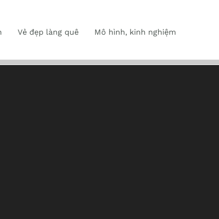
n
Vẻ đẹp làng quê
Mô hình, kinh nghiệm