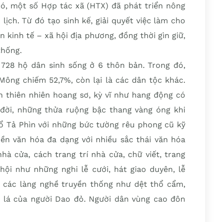
có, một số Hợp tác xã (HTX) đã phát triển nông
lịch. Từ đó tạo sinh kế, giải quyết việc làm cho
 kinh tế – xã hội địa phương, đồng thời gìn giữ,
thống.
728 hộ dân sinh sống ở 6 thôn bản. Trong đó,
ông chiếm 52,7%, còn lại là các dân tộc khác.
n thiên nhiên hoang sơ, kỳ vĩ như hang động có
đời, những thửa ruộng bậc thang vàng óng khi
cổ Tả Phìn với những bức tường rêu phong cũ kỹ
n văn hóa đa dạng với nhiều sắc thái văn hóa
nhà cửa, cách trang trí nhà cửa, chữ viết, trang
hội như những nghi lễ cưới, hát giao duyên, lễ
ới các làng nghề truyền thống như dệt thổ cẩm,
 lá của người Dao đỏ. Người dân vùng cao đôn