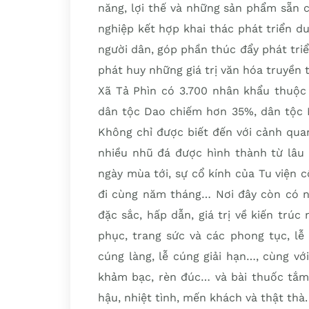
năng, lợi thế và những sản phẩm sẵn 
nghiệp kết hợp khai thác phát triển du 
người dân, góp phần thúc đẩy phát triển
phát huy những giá trị văn hóa truyền 
Xã Tả Phìn có 3.700 nhân khẩu thuộc 
dân tộc Dao chiếm hơn 35%, dân tộc M
Không chỉ được biết đến với cảnh qua
nhiều nhũ đá được hình thành từ lâu 
ngày mùa tới, sự cổ kính của Tu viện 
đi cùng năm tháng… Nơi đây còn có nề
đặc sắc, hấp dẫn, giá trị về kiến trúc 
phục, trang sức và các phong tục, lễ 
cúng làng, lễ cúng giải hạn…, cùng v
khảm bạc, rèn đúc… và bài thuốc tắm
hậu, nhiệt tình, mến khách và thật thà.