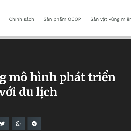
Chính sách
Sản phẩm OCOP
Sản vật vùng miề
g mô hình phát triển
ới du lịch