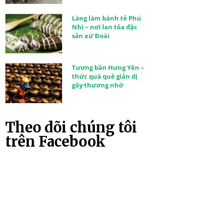
Làng làm bánh tẻ Phú
Nhi – nơi lan tỏa đặc
sản xứ Đoài
Tương bần Hưng Yên –
thức quà quê giản dị
gây thương nhớ
Theo dõi chúng tôi
trên Facebook