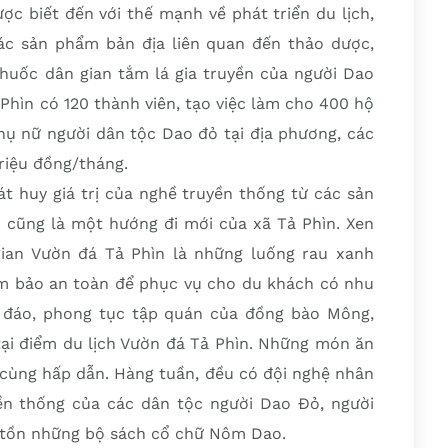
ược biết đến với thế mạnh về phát triển du lịch,
các sản phẩm bản địa liên quan đến thảo dược,
thuốc dân gian tắm lá gia truyền của người Dao
Phìn có 120 thành viên, tạo việc làm cho 400 hộ
phụ nữ người dân tộc Dao đỏ tại địa phương, các
riệu đồng/tháng.
át huy giá trị của nghề truyền thống từ các sản
h cũng là một hướng đi mới của xã Tả Phìn. Xen
gian Vườn đá Tả Phìn là những luống rau xanh
m bảo an toàn để phục vụ cho du khách có nhu
c đáo, phong tục tập quán của đồng bào Mông,
tại điểm du lịch Vườn đá Tả Phìn. Những món ăn
 cùng hấp dẫn. Hàng tuần, đều có đội nghệ nhân
ền thống của các dân tộc người Dao Đỏ, người
o tồn những bộ sách cổ chữ Nôm Dao.