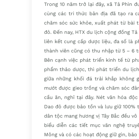
Trong 10 năm trở lại đây, xã Tả Phìn đ
cùng các tri thức bản địa đã tạo ra 
chăm sóc sức khỏe, xuất phát từ bài 
đỏ. Đến nay, HTX du lịch cộng đồng Tả 
liên kết cung cấp dược liệu, đa số là 
thành viên cũng có thu nhập từ 5 – 6 t
Bên cạnh việc phát triển kinh tế từ ph
phẩm thảo dược, thì phát triển du lịc
giữa những khối đá trải khắp không 
mướt được gieo trồng và chăm sóc đả
cầu ăn, nghỉ tại đây. Nét văn hóa độ
Dao đỏ được bảo tồn và lưu giữ 100% 
dân tộc mang hương vị Tây Bắc đều vô
biểu diễn các tiết mục văn nghệ truy
Mông và có các hoạt động giữ gìn, bả