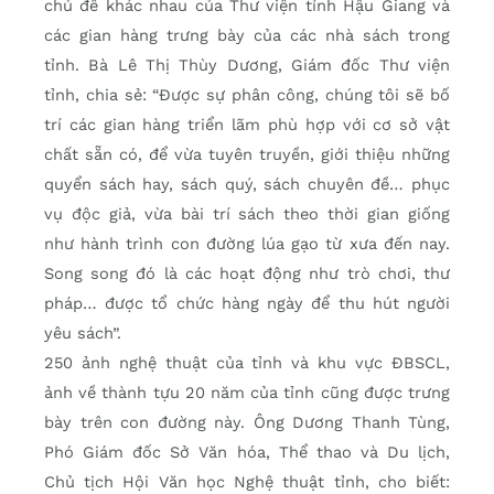
chủ đề khác nhau của Thư viện tỉnh Hậu Giang và
các gian hàng trưng bày của các nhà sách trong
tỉnh. Bà Lê Thị Thùy Dương, Giám đốc Thư viện
tỉnh, chia sẻ: “Được sự phân công, chúng tôi sẽ bố
trí các gian hàng triển lãm phù hợp với cơ sở vật
chất sẵn có, để vừa tuyên truyền, giới thiệu những
quyển sách hay, sách quý, sách chuyên đề… phục
vụ độc giả, vừa bài trí sách theo thời gian giống
như hành trình con đường lúa gạo từ xưa đến nay.
Song song đó là các hoạt động như trò chơi, thư
pháp… được tổ chức hàng ngày để thu hút người
yêu sách”.
250 ảnh nghệ thuật của tỉnh và khu vực ĐBSCL,
ảnh về thành tựu 20 năm của tỉnh cũng được trưng
bày trên con đường này. Ông Dương Thanh Tùng,
Phó Giám đốc Sở Văn hóa, Thể thao và Du lịch,
Chủ tịch Hội Văn học Nghệ thuật tỉnh, cho biết: