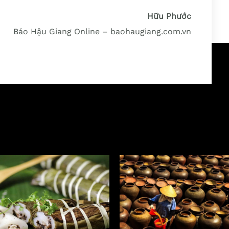
Hữu Phước
Báo Hậu Giang Online – baohaugiang.com.vn