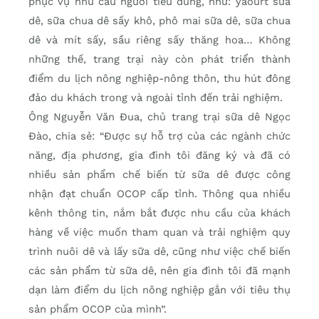
phục vụ nhu cầu người tiêu dùng, như: yaourt sữa
dê, sữa chua dê sấy khô, phô mai sữa dê, sữa chua
dê và mít sấy, sầu riêng sấy thăng hoa… Không
những thế, trang trại này còn phát triển thành
điểm du lịch nông nghiệp-nông thôn, thu hút đông
đảo du khách trong và ngoài tỉnh đến trải nghiệm.
Ông Nguyễn Văn Đua, chủ trang trại sữa dê Ngọc
Đào, chia sẻ: “Được sự hỗ trợ của các ngành chức
năng, địa phương, gia đình tôi đăng ký và đã có
nhiều sản phẩm chế biến từ sữa dê được công
nhận đạt chuẩn OCOP cấp tỉnh. Thông qua nhiều
kênh thông tin, nắm bắt được nhu cầu của khách
hàng về việc muốn tham quan và trải nghiệm quy
trình nuôi dê và lấy sữa dê, cũng như việc chế biến
các sản phẩm từ sữa dê, nên gia đình tôi đã mạnh
dạn làm điểm du lịch nông nghiệp gắn với tiêu thụ
sản phẩm OCOP của mình”.