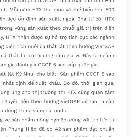
ữu nhiều sản phẩm OCOP từ cá thát của tỉnh Hậu
ỉnh. Mỗi năm HTX thu mua và chế biến hơn 500
ên liệu ổn định sản xuất, ngoài 3ha tự có, HTX
trong vùng sản xuất theo chuỗi giá trị trên diện
ay, HTX nhận được sự hỗ trợ tích cực các ngành
g diện tích nuôi cá thát lát theo hướng VietGAP
cá thát lát rút xương tẩm gia vị. Đây là ngành
am gia đánh giá OCOP 5 sao cấp quốc gia.
át lát Kỳ Như, cho biết: Sản phẩm OCOP 5 sao
 nhất định để xuất khẩu. Do đó, thời gian qua,
cung ứng cho thị trường thì HTX cũng quan tâm
 nguyên liệu theo hướng VietGAP để tạo ra sản
u dùng trong và ngoài nước.
ng về sản phẩm nông nghiệp, cùng với trợ lực từ
uyện Phụng Hiệp đã có 42 sản phẩm đạt chuẩn