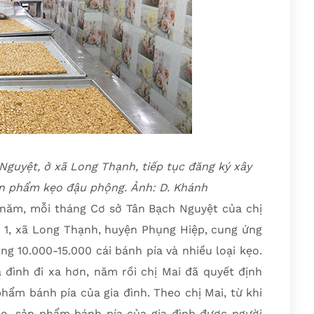
guyệt, ở xã Long Thạnh, tiếp tục đăng ký xây
 phẩm kẹo đậu phộng. Ảnh: D. Khánh
năm, mỗi tháng Cơ sở Tân Bạch Nguyệt của chị
 1, xã Long Thạnh, huyện Phụng Hiệp, cung ứng
g 10.000-15.000 cái bánh pía và nhiều loại kẹo.
ình đi xa hơn, năm rồi chị Mai đã quyết định
ẩm bánh pía của gia đình. Theo chị Mai, từ khi
, sản phẩm bánh pía của gia đình được người