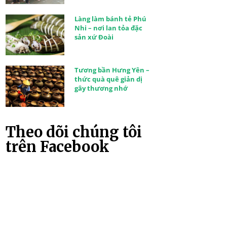
Làng làm bánh tẻ Phú
Nhi – nơi lan tỏa đặc
sản xứ Đoài
Tương bần Hưng Yên –
thức quà quê giản dị
gây thương nhớ
Theo dõi chúng tôi
trên Facebook