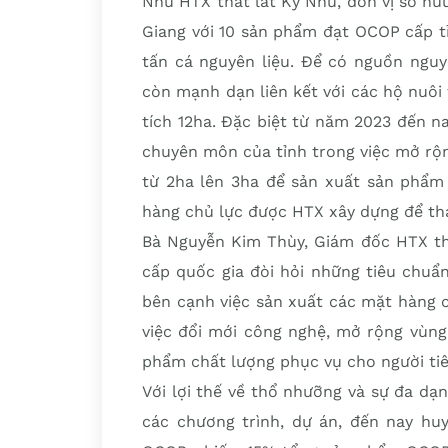
Như HTX thát lát Kỳ Như, đơn vị sở h
Giang với 10 sản phẩm đạt OCOP cấp t
tấn cá nguyên liệu. Để có nguồn nguy
còn mạnh dạn liên kết với các hộ nuôi 
tích 12ha. Đặc biệt từ năm 2023 đến n
chuyên môn của tỉnh trong việc mở rộn
từ 2ha lên 3ha để sản xuất sản phẩm 
hàng chủ lực được HTX xây dựng để th
Bà Nguyễn Kim Thùy, Giám đốc HTX th
cấp quốc gia đòi hỏi những tiêu chuẩn
bên cạnh việc sản xuất các mặt hàng 
việc đổi mới công nghệ, mở rộng vùng
phẩm chất lượng phục vụ cho người tiê
Với lợi thế về thổ nhưỡng và sự đa dạ
các chương trình, dự án, đến nay h