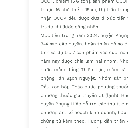
OCOP, chiếm 15% tổng sản phẩm OCOP
thuộc 16 chủ thể ở 15 xã, thị trấn tr
nhận OCOP đều được đưa đi xúc tiến 
trước khi được công nhận.
Mục tiêu trong năm 2024, huyện Phụng
3-4 sao cấp huyện, hoàn thiện hồ sơ 
tỉnh và dự trù 7 sản phẩm vào cuối n
năm nay được chia làm hai nhóm. Nh
nước mắm đồng Thiên Lộc, mắm cá đ
phộng Tân Bạch Nguyệt. Nhóm sản ph
Dầu xoa bóp Thảo dược phương thuốc 
phương thuốc gia truyền Út (lạnh). H
huyện Phụng Hiệp hỗ trợ các thủ tục 
phương án, kế hoạch kinh doanh, hợp 
chứng từ kèm theo. Hướng dẫn triển k