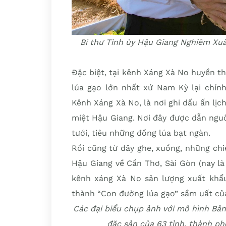
Bí thư Tỉnh ủy Hậu Giang Nghiêm Xuâ
Đặc biệt, tại kênh Xáng Xà No huyền th
lúa gạo lớn nhất xứ Nam Kỳ lại chính
Kênh Xáng Xà No, là nơi ghi dấu ấn lịc
miệt Hậu Giang. Nơi đây được dẫn ngu
tưới, tiêu những đồng lúa bạt ngàn.
Rồi cũng từ đây ghe, xuồng, những chi
Hậu Giang về Cần Thơ, Sài Gòn (nay là
kênh xáng Xà No sản lượng xuất khẩu
thành “Con đường lúa gạo” sầm uất của
Các đại biểu chụp ảnh với mô hình Bản
đặc sản của 63 tỉnh, thành ph