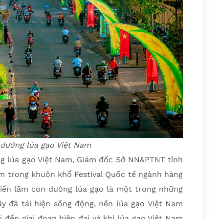
 đường lúa gạo Việt Nam
ờng lúa gạo Việt Nam, Giám đốc Sở NN&PTNT tỉnh
m trong khuôn khổ Festival Quốc tế ngành hàng
riển lãm con đường lúa gạo là một trong những
ây đã tái hiện sống động, nền lúa gạo Việt Nam
i đến giai đoạn hiện đại và khi lúa gạo Việt Nam