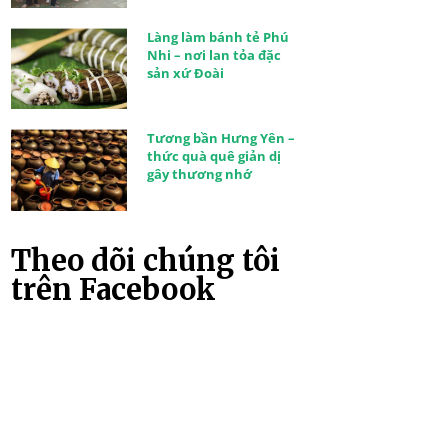
Làng làm bánh tẻ Phú
Nhi – nơi lan tỏa đặc
sản xứ Đoài
Tương bần Hưng Yên –
thức quà quê giản dị
gây thương nhớ
Theo dõi chúng tôi
trên Facebook