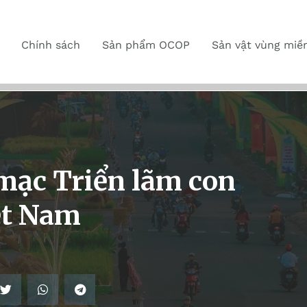
Chính sách
Sản phẩm OCOP
Sản vật vùng miề
mạc Triển lãm con
ệt Nam