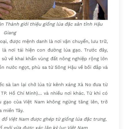
n Thành giới thiệu giống lúa đặc sản tỉnh Hậu
Giang
oại, được mệnh danh là nơi vận chuyển, lưu trữ,
 là nơi tái hiện con đường lúa gạo. Trước đây,
h sử về khai khẩn vùng đất nông nghiệp rộng lớn
ồn nước ngọt, phù sa từ Sông Hậu về bồi đắp và
ếc sà lan lại chở lúa từ kênh xáng Xà No đưa từ
 TP. Hồ Chí Minh)… và nhiều nơi khác. Từ khi có
 gạo của Việt Nam không ngừng tăng lên, trở
 miền Tây.
 đồ Việt Nam được ghép từ giống lúa đặc trưng,
ố mới vừa được xác lập kỷ lục Việt Nam