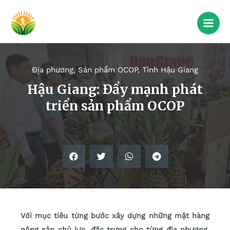
Địa phương
,
Sản phẩm OCOP
,
Tỉnh Hậu Giang
Hậu Giang: Đẩy mạnh phát
triển sản phẩm OCOP
Với mục tiêu từng bước xây dựng những mặt hàng
nông sản chủ lực, đặc trưng cho từng địa phương,