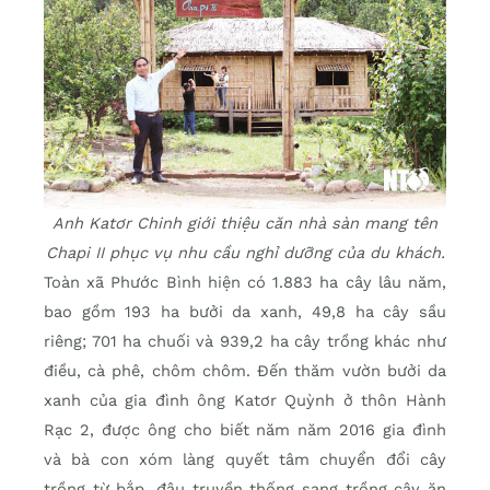
Anh Katơr Chinh giới thiệu căn nhà sàn mang tên
Chapi II phục vụ nhu cầu nghỉ dưỡng của du khách.
Toàn xã Phước Bình hiện có 1.883 ha cây lâu năm,
bao gồm 193 ha bưởi da xanh, 49,8 ha cây sầu
riêng; 701 ha chuối và 939,2 ha cây trồng khác như
điều, cà phê, chôm chôm. Đến thăm vườn bưởi da
xanh của gia đình ông Katơr Quỳnh ở thôn Hành
Rạc 2, được ông cho biết năm năm 2016 gia đình
và bà con xóm làng quyết tâm chuyển đổi cây
trồng từ bắp, đậu truyền thống sang trồng cây ăn