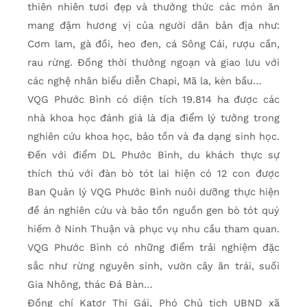
thiên nhiên tươi đẹp và thưởng thức các món ăn
mang đậm hương vị của người dân bản địa như:
Cơm lam, gà đồi, heo đen, cá Sông Cái, rượu cần,
rau rừng. Đồng thời thưởng ngoạn và giao lưu với
các nghệ nhân biểu diễn Chapi, Mã la, kèn bầu…
VQG Phước Bình có diện tích 19.814 ha được các
nhà khoa học đánh giá là địa điểm lý tưởng trong
nghiên cứu khoa học, bảo tồn và đa dạng sinh học.
Đến với điểm DL Phước Bình, du khách thực sự
thích thú với đàn bò tót lai hiện có 12 con được
Ban Quản lý VQG Phước Bình nuôi dưỡng thực hiện
đề án nghiên cứu và bảo tồn nguồn gen bò tót quý
hiếm ở Ninh Thuận và phục vụ nhu cầu tham quan.
VQG Phước Bình có những điểm trải nghiệm đặc
sắc như rừng nguyên sinh, vườn cây ăn trái, suối
Gia Nhông, thác Đá Bàn…
Đồng chí Katơr Thị Gái, Phó Chủ tịch UBND xã