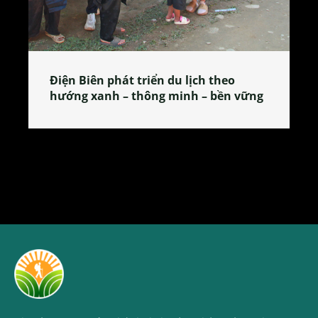
Làng làm bánh tẻ Phú Nhi – nơi lan
tỏa đặc sản xứ Đoài