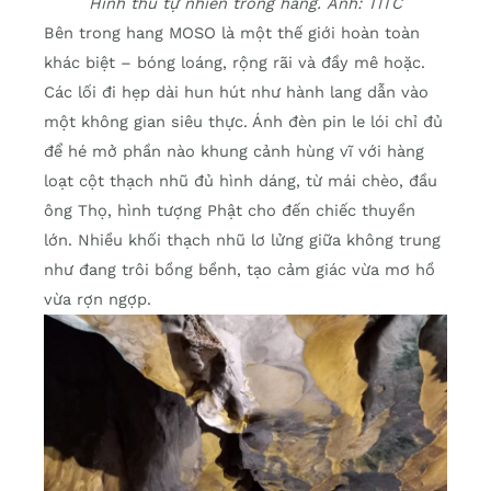
Hình thù tự nhiên trong hang. Ảnh: TITC
Bên trong hang MOSO là một thế giới hoàn toàn
khác biệt – bóng loáng, rộng rãi và đầy mê hoặc.
Các lối đi hẹp dài hun hút như hành lang dẫn vào
một không gian siêu thực. Ánh đèn pin le lói chỉ đủ
để hé mở phần nào khung cảnh hùng vĩ với hàng
loạt cột thạch nhũ đủ hình dáng, từ mái chèo, đầu
ông Thọ, hình tượng Phật cho đến chiếc thuyền
lớn. Nhiều khối thạch nhũ lơ lửng giữa không trung
như đang trôi bồng bềnh, tạo cảm giác vừa mơ hồ
vừa rợn ngợp.