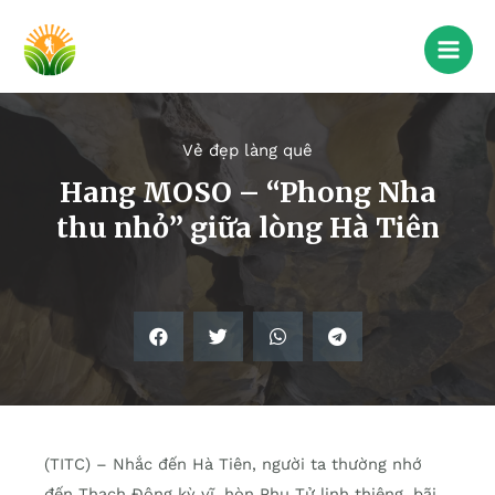
Vẻ đẹp làng quê
Hang MOSO – “Phong Nha
thu nhỏ” giữa lòng Hà Tiên
(TITC) – Nhắc đến Hà Tiên, người ta thường nhớ
đến Thạch Động kỳ vĩ, hòn Phụ Tử linh thiêng, bãi