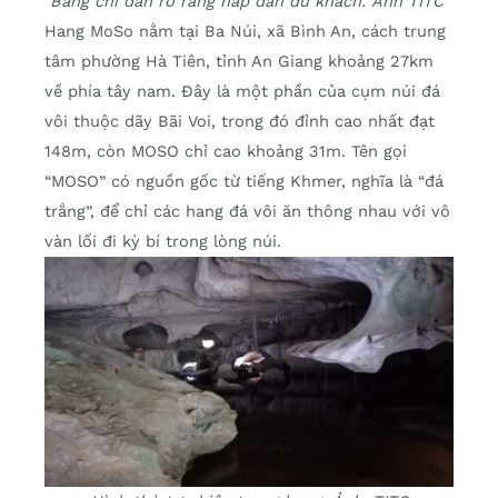
Bảng chỉ dẫn rõ ràng hấp dẫn du khách. Ảnh TITC
Hang MoSo nằm tại Ba Núi, xã Bình An, cách trung
tâm phường Hà Tiên, tỉnh An Giang khoảng 27km
về phía tây nam. Đây là một phần của cụm núi đá
vôi thuộc dãy Bãi Voi, trong đó đỉnh cao nhất đạt
148m, còn MOSO chỉ cao khoảng 31m. Tên gọi
“MOSO” có nguồn gốc từ tiếng Khmer, nghĩa là “đá
trắng”, để chỉ các hang đá vôi ăn thông nhau với vô
vàn lối đi kỳ bí trong lòng núi.