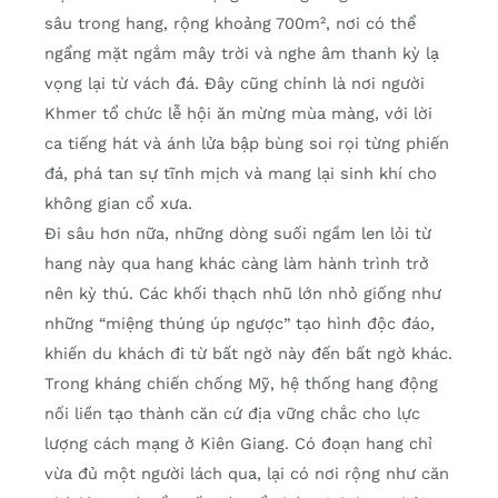
sâu trong hang, rộng khoảng 700m², nơi có thể
ngẩng mặt ngắm mây trời và nghe âm thanh kỳ lạ
vọng lại từ vách đá. Đây cũng chính là nơi người
Khmer tổ chức lễ hội ăn mừng mùa màng, với lời
ca tiếng hát và ánh lửa bập bùng soi rọi từng phiến
đá, phá tan sự tĩnh mịch và mang lại sinh khí cho
không gian cổ xưa.
Đi sâu hơn nữa, những dòng suối ngầm len lỏi từ
hang này qua hang khác càng làm hành trình trở
nên kỳ thú. Các khối thạch nhũ lớn nhỏ giống như
những “miệng thúng úp ngược” tạo hình độc đáo,
khiến du khách đi từ bất ngờ này đến bất ngờ khác.
Trong kháng chiến chống Mỹ, hệ thống hang động
nối liền tạo thành căn cứ địa vững chắc cho lực
lượng cách mạng ở Kiên Giang. Có đoạn hang chỉ
vừa đủ một người lách qua, lại có nơi rộng như căn