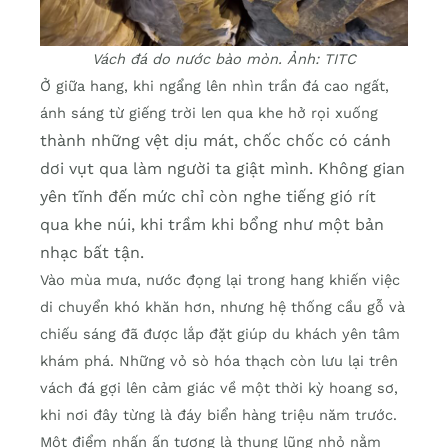
Vách đá do nước bào mòn. Ảnh: TITC
Ở giữa hang, khi ngẩng lên nhìn trần đá cao ngất,
ánh sáng từ giếng trời len qua khe hở rọi xuống
thành những vệt dịu mát, chốc chốc có cánh
dơi vụt qua làm người ta giật mình. Không gian
yên tĩnh đến mức chỉ còn nghe tiếng gió rít
qua khe núi, khi trầm khi bổng như một bản
nhạc bất tận.
Vào mùa mưa, nước đọng lại trong hang khiến việc
di chuyển khó khăn hơn, nhưng hệ thống cầu gỗ và
chiếu sáng đã được lắp đặt giúp du khách yên tâm
khám phá. Những vỏ sò hóa thạch còn lưu lại trên
vách đá gợi lên cảm giác về một thời kỳ hoang sơ,
khi nơi đây từng là đáy biển hàng triệu năm trước.
Một điểm nhấn ấn tượng là thung lũng nhỏ nằm