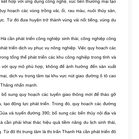
ốt kết hợp với ứng dụng công nghệ, xúc tiến thương mại tạo
uy hoạch các vùng trồng vải, ổi, rau màu, nuôi thủy sản,
ực. Từ đó đưa huyện trở thành vùng vải nổi tiếng, vùng du
Hà cần phát triển công nghiệp sinh thái, công nghiệp công
át triển dịch vụ phục vụ nông nghiệp. Việc quy hoạch các
g tổng thể phát triển các khu công nghiệp trong tỉnh và
hái với quy mô phù hợp, không để ảnh hưởng đến sản xuất
i, dịch vụ trọng tâm tại khu vực nút giao đường ô tô cao
g Thăng nhấn mạnh.
ục bổ sung quy hoạch các tuyến giao thông mới để tháo gỡ
 tạo động lực phát triển. Trong đó, quy hoạch các đường
ùa và tuyến đường 390; bổ sung các bến thủy nội địa và
ần phải khai thác hiệu quả tiềm năng du lịch sinh thái,
 Từ đô thị trung tâm là thị trấn Thanh Hà cần phát triển đô