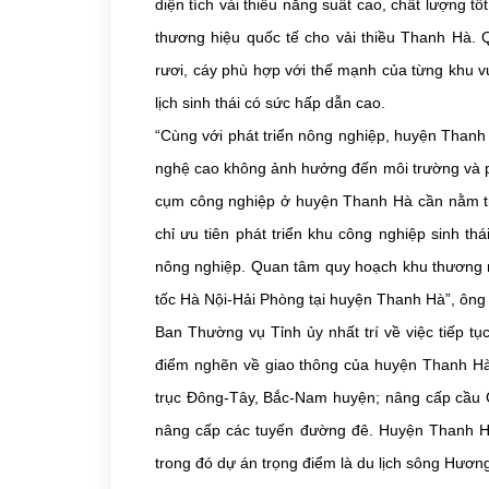
diện tích vải thiều năng suất cao, chất lượng t
thương hiệu quốc tế cho vải thiều Thanh Hà. Q
rươi, cáy phù hợp với thế mạnh của từng khu v
lịch sinh thái có sức hấp dẫn cao.
“Cùng với phát triển nông nghiệp, huyện Thanh 
nghệ cao không ảnh hưởng đến môi trường và ph
cụm công nghiệp ở huyện Thanh Hà cần nằm tron
chỉ ưu tiên phát triển khu công nghiệp sinh t
nông nghiệp. Quan tâm quy hoạch khu thương mạ
tốc Hà Nội-Hải Phòng tại huyện Thanh Hà”, ôn
Ban Thường vụ Tỉnh ủy nhất trí về việc tiếp t
điểm nghẽn về giao thông của huyện Thanh Hà,
trục Đông-Tây, Bắc-Nam huyện; nâng cấp cầu G
nâng cấp các tuyến đường đê. Huyện Thanh Hà c
trong đó dự án trọng điểm là du lịch sông Hương.