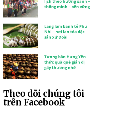
lịch theo hướng xanh –
thông minh – bền vững
Làng làm bánh tẻ Phú
Nhi – nơi lan tỏa đặc
sản xứ Đoài
Tương bần Hưng Yên –
thức quà quê giản dị
gây thương nhớ
Theo dõi chúng tôi
trên Facebook