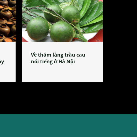
Về thăm làng trầu cau
ây
nổi tiếng ở Hà Nội