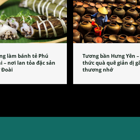
ng làm bánh tẻ Phú
Tương bần Hưng Yên –
i – nơi lan tỏa đặc sản
thức quà quê giản dị g
 Đoài
thương nhớ