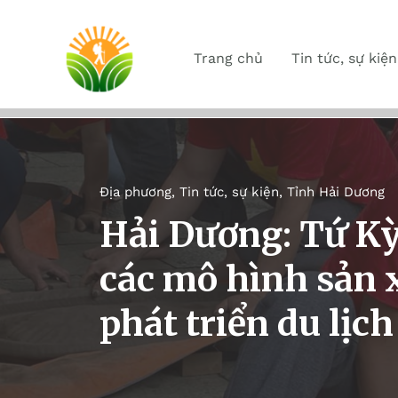
Trang chủ
Tin tức, sự kiện
Địa phương
,
Tin tức, sự kiện
,
Tỉnh Hải Dương
Hải Dương: Tứ K
các mô hình sản 
phát triển du lịc