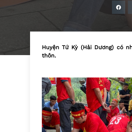
Huyện Tứ Kỳ (Hải Dương) có nhi
thôn.