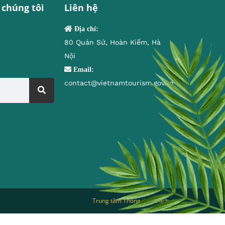
 chúng tôi
Liên hệ
Địa chỉ:
80 Quán Sứ, Hoàn Kiếm, Hà
Nội
Email:
contact@vietnamtourism.gov.vn
Trung tâm Thông tin du lịch