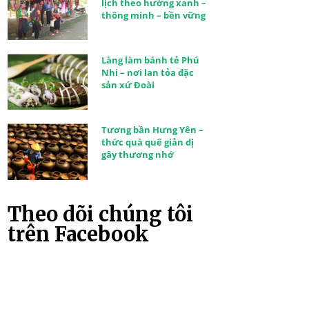
lịch theo hướng xanh –
thông minh – bền vững
Làng làm bánh tẻ Phú
Nhi – nơi lan tỏa đặc
sản xứ Đoài
Tương bần Hưng Yên –
thức quà quê giản dị
gây thương nhớ
Theo dõi chúng tôi
trên Facebook