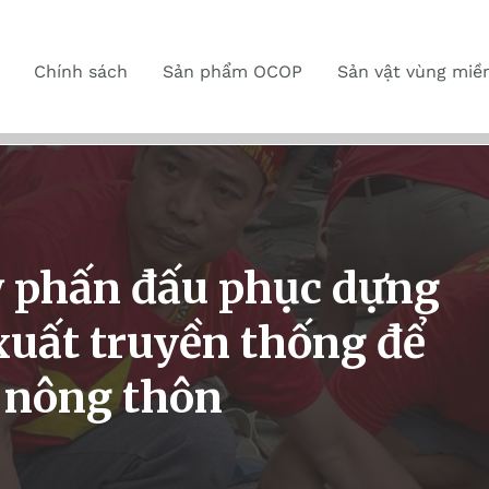
Chính sách
Sản phẩm OCOP
Sản vật vùng miề
ỳ phấn đấu phục dựng
xuất truyền thống để
h nông thôn