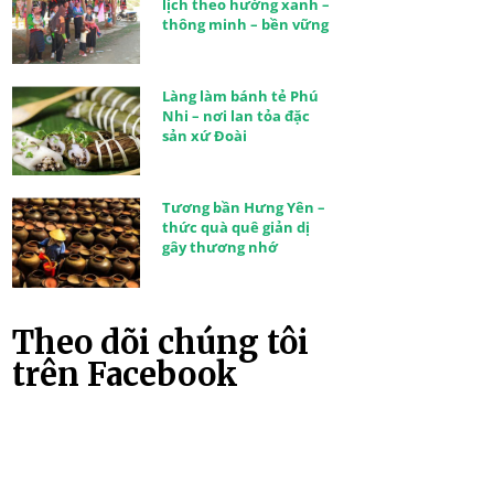
lịch theo hướng xanh –
thông minh – bền vững
Làng làm bánh tẻ Phú
Nhi – nơi lan tỏa đặc
sản xứ Đoài
Tương bần Hưng Yên –
thức quà quê giản dị
gây thương nhớ
Theo dõi chúng tôi
trên Facebook