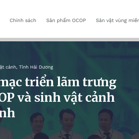
Chính sách
Sản phẩm OCOP
Sản vật vùng miề
ật cảnh
,
Tỉnh Hải Dương
mạc triển lãm trưng
P và sinh vật cảnh
inh