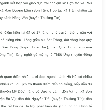
gành kết hợp với giáo dục trải nghiệm là: Hợp tác xã Rau
xã Rau Đường Lâm (Sơn Tây); Hợp tác xã Trải nghiệm xã
ây cảnh Hồng Vân (huyện Thường Tín).
ời điểm hiện tại đã có 17 làng nghề truyền thống gắn với
hề nổi tiếng như: Làng gốm sứ Bát Tràng, dát vàng bạc quỳ
ệ Sơn Đồng (huyện Hoài Đức); thêu Quất Động, sơn mài
ờng Tín); làng nghề gỗ mỹ nghệ Thiết Úng (huyện Đông
ảnh quan thiên nhiên tươi đẹp, ngoại thành Hà Nội có nhiều
ó nhiều khu du lịch trở thành điểm đến nổi tiếng, hấp dẫn du
(huyện Mỹ Đức); làng cổ Đường Lâm, đền Và (thị xã Sơn
ện Ba Vì); đền thờ Nguyễn Trãi (huyện Thường Tín); đền
thế rất lớn để Hà Nội phát triển du lịch cũng như kinh tế