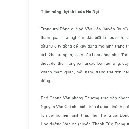
Tiềm năng, lợi thế của Hà Nội
Trang trại Đồng quê xã Vân Hòa (huyện Ba Vì) 
tham quan, trải nghiệm, đặc biệt là học sinh, s
đầu tư 8 tỷ đồng để xây dựng mô hình trang t
tích 2ha, trang trại có nhiều hoạt động như: Trả
điểu, dê, thỏ; trồng và hái các loại rau rừng; 
khách tham quan, mỗi năm, trang trại đón hà
đồng.
Phó Chánh Văn phòng Thường trực Văn phòng 
Nguyễn Văn Chí cho biết, trên địa bàn thành ph
lịch trải nghiệm, sinh thái, như: Trang trại Đồ
Học đường Vạn An (huyện Thanh Trì); Trang 