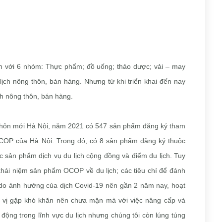
 với 6 nhóm: Thực phẩm; đồ uống; thảo dược; vải – may
u lịch nông thôn, bán hàng. Nhưng từ khi triển khai đến nay
ch nông thôn, bán hàng.
thôn mới Hà Nội, năm 2021 có 547 sản phẩm đăng ký tham
OCOP của Hà Nội. Trong đó, có 8 sản phẩm đăng ký thuộc
c sản phẩm dịch vụ du lịch cộng đồng và điểm du lịch. Tuy
 khái niệm sản phẩm OCOP về du lịch; các tiêu chí để đánh
 do ảnh hưởng của dịch Covid-19 nên gần 2 năm nay, hoạt
n vị gặp khó khăn nên chưa mặn mà với việc nâng cấp và
động trong lĩnh vực du lịch nhưng chúng tôi còn lúng túng