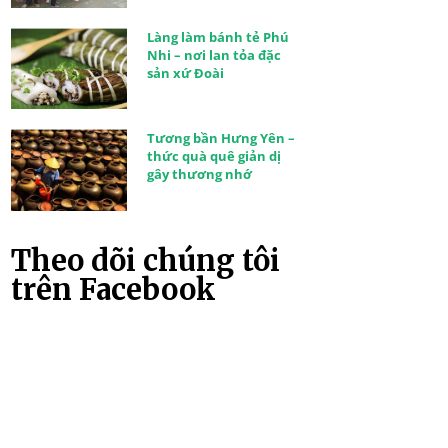
Làng làm bánh tẻ Phú
Nhi – nơi lan tỏa đặc
sản xứ Đoài
Tương bần Hưng Yên –
thức quà quê giản dị
gây thương nhớ
Theo dõi chúng tôi
trên Facebook