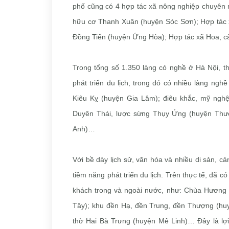
phố cũng có 4 hợp tác xã nông nghiệp chuyên n
hữu cơ Thanh Xuân (huyện Sóc Sơn); Hợp tác 
Đồng Tiến (huyện Ứng Hòa); Hợp tác xã Hoa, c
Trong tổng số 1.350 làng có nghề ở Hà Nội, th
phát triển du lịch, trong đó có nhiều làng ng
Kiêu Kỵ (huyện Gia Lâm); điêu khắc, mỹ ngh
Duyên Thái, lược sừng Thụy Ứng (huyện Thư
Anh)…
Với bề dày lịch sử, văn hóa và nhiều di sản, c
tiềm năng phát triển du lịch. Trên thực tế, đã c
khách trong và ngoài nước, như: Chùa Hương 
Tây); khu đền Hạ, đền Trung, đền Thượng (huy
thờ Hai Bà Trưng (huyện Mê Linh)… Đây là lợi 