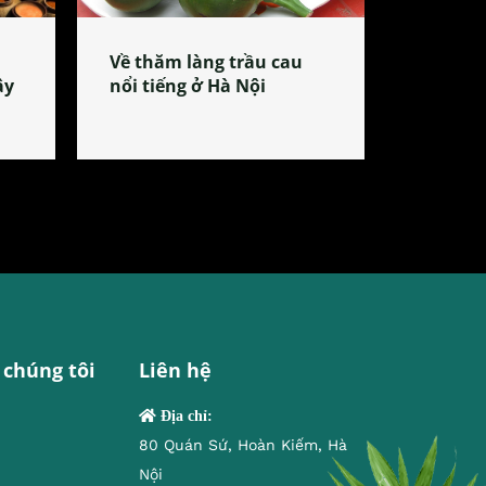
Về thăm làng trầu cau
ây
nổi tiếng ở Hà Nội
 chúng tôi
Liên hệ
Địa chỉ:
80 Quán Sứ, Hoàn Kiếm, Hà
Nội