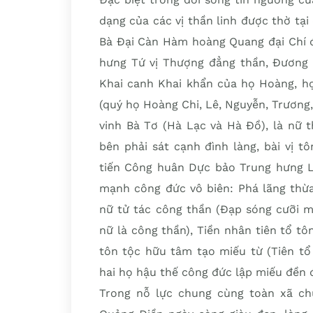
dạng của các vị thần linh được thờ tại
Bà Đại Càn Hàm hoàng Quang đại Chí 
hưng Tứ vị Thượng đẳng thần, Đương 
Khai canh Khai khẩn của họ Hoàng, họ
(quý họ Hoàng Chi, Lê, Nguyễn, Trương,
vinh Bà Tơ (Hà Lạc và Hà Đồ), là nữ 
bên phải sát cạnh đình làng, bài vị 
tiến Công huân Dực bảo Trung hưng Li
mạnh công đức vô biên: Phá lãng thừa
nữ tử tác công thần (Đạp sóng cưỡi m
nữ là công thần), Tiền nhân tiên tổ t
tôn tộc hữu tâm tạo miếu từ (Tiên tổ
hai họ hậu thế công đức lập miếu đền đ
Trong nỗ lực chung cùng toàn xã chu