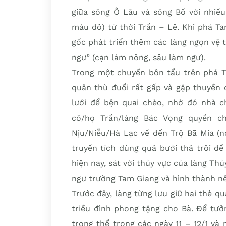
giữa sông Ô Lâu và sông Bồ với nhiều
màu đỏ) từ thời Trần – Lê. Khi phá T
gốc phát triển thêm các làng ngọn vệ ti
ngư” (cạn làm nông, sâu làm ngư).
Trong một chuyến bôn tẩu trên phá T
quân thù đuổi rất gấp và gặp thuyền 
lưới để bện quai chèo, nhờ đó nhà c
cô/họ Trần/làng Bác Vọng quyền 
Nịu/Niễu/Hà Lạc về đến Trộ Bã Mía (nơ
truyền tích dùng quả bưởi thả trôi để
hiện nay, sát với thủy vực của làng Th
ngư trường Tam Giang và hình thành n
Trước đây, làng từng lưu giữ hai thẻ q
triều đình phong tặng cho Bà. Để tưở
trọng thể trong các ngày 11 – 12/1 và 