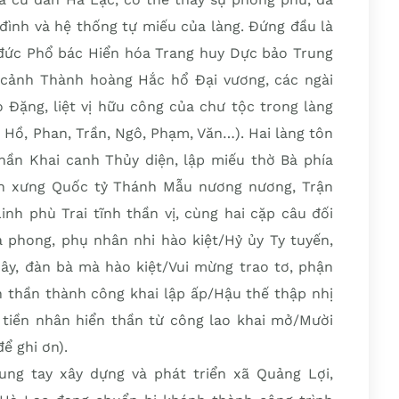
 đình và hệ thống tự miếu của làng. Đứng đầu là
đức Phổ bác Hiển hóa Trang huy Dực bảo Trung
cảnh Thành hoàng Hắc hổ Đại vương, các ngài
 Đặng, liệt vị hữu công của chư tộc trong làng
 Hồ, Phan, Trần, Ngô, Phạm, Văn…). Hai làng tôn
thần Khai canh Thủy diện, lập miếu thờ Bà phía
tôn xưng Quốc tỷ Thánh Mẫu nương nương, Trận
nh phù Trai tĩnh thần vị, cùng hai cặp câu đối
 phong, phụ nhân nhi hào kiệt/Hỷ ủy Ty tuyến,
ây, đàn bà mà hào kiệt/Vui mừng trao tơ, phận
ôn thần thành công khai lập ấp/Hậu thế thập nhị
 tiền nhân hiển thần từ công lao khai mở/Mười
ể ghi ơn).
ng tay xây dựng và phát triển xã Quảng Lợi,