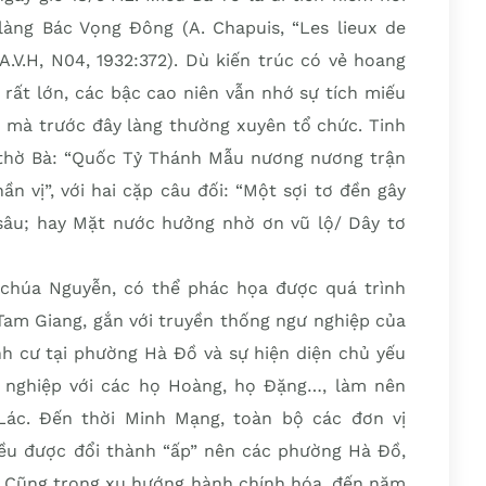
 làng Bác Vọng Đông (A. Chapuis, “Les lieux de
A.V.H, N04, 1932:372). Dù kiến trúc có vẻ hoang
rất lớn, các bậc cao niên vẫn nhớ sự tích miếu
gư mà trước đây làng thường xuyên tổ chức. Tinh
ị thờ Bà: “Quốc Tỷ Thánh Mẫu nương nương trận
ần vị”, với hai cặp câu đối: “Một sợi tơ đền gây
âu; hay Mặt nước hưởng nhờ ơn vũ lộ/ Dây tơ
 chúa Nguyễn, có thể phác họa được quá trình
am Giang, gắn với truyền thống ngư nghiệp của
h cư tại phường Hà Đồ và sự hiện diện chủ yếu
 nghiệp với các họ Hoàng, họ Đặng…, làm nên
ác. Đến thời Minh Mạng, toàn bộ các đơn vị
ều được đổi thành “ấp” nên các phường Hà Đồ,
y. Cũng trong xu hướng hành chính hóa, đến năm