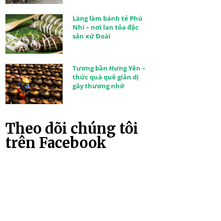
Làng làm bánh tẻ Phú
Nhi – nơi lan tỏa đặc
sản xứ Đoài
Tương bần Hưng Yên –
thức quà quê giản dị
gây thương nhớ
Theo dõi chúng tôi
trên Facebook