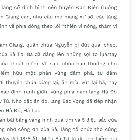
 làng cổ định hình nên huyện Đan Điền (ruộng
am Giang cạn, nhu cầu mở mang xứ sở, các làng
nh về phía đông theo lối “thiển vi nông, thâm vi
am Giang, quân chúa Nguyễn bị đứt quai chèo,
của Bà Tơ. Bà đã dâng lên những sợi tơ lụa/tay
húa thoát hiểm. Về sau, chúa ban thưởng cho
chiếm hữu một phần vùng đầm phá, từ đầm
i thuyền chúa dừng lại, ăn mía, vứt lại bã, hay
 xác định ranh giới), vùng phía nam làng Hà Đồ
ủy Tú. Nhờ đặc ân đó, làng Bác Vọng đã tiếp nhận
ên Hà Đồ, Hà Lạc.
uan bài bằng vàng hình quả tim và 5 điệu sắc của
ng nhớ công ơn của Bà, làng tổ chức thờ cúng
ngày giỗ 18/5 ÂL. Miếu Bà Tơ là di tích hiếm hoi