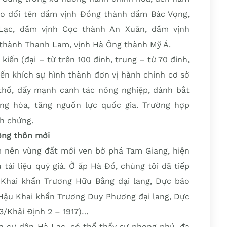
cho đổi tên đầm vịnh Đồng thành đầm Bác Vọng,
Lạc, đầm vịnh Cọc thành An Xuân, đầm vịnh
 thành Thanh Lam, vịnh Hà Ông thành Mỹ Á.
iến (đại – từ trên 100 đinh, trung – từ 70 đinh,
yến khích sự hình thành đơn vị hành chính cơ sở
thổ, đẩy mạnh canh tác nông nghiệp, đánh bắt
ang hóa, tăng nguồn lực quốc gia. Trường hợp
h chứng.
nông thôn mới
 nên vùng đất mới ven bờ phá Tam Giang, hiện
tài liệu quý giá. Ở ấp Hà Đồ, chúng tôi đã tiếp
 Khai khẩn Trương Hữu Bằng đại lang, Dực bảo
 Hậu Khai khẩn Trương Duy Phương đại lang, Dực
3/Khải Định 2 – 1917)…
ủa cư dân Hà Lạc, có thể thấy sự phong phú, đa