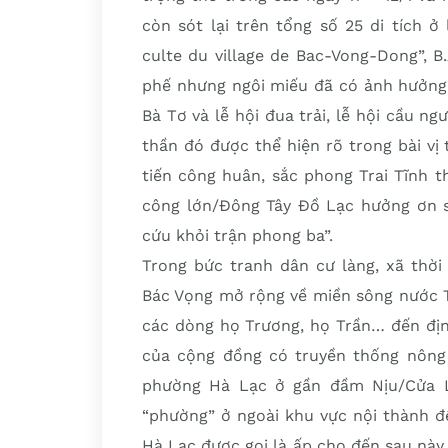
còn sót lại trên tổng số 25 di tích ở
culte du village de Bac-Vong-Dong”, B.
phế nhưng ngôi miếu đã có ảnh hưởng 
Bà Tơ và lễ hội đua trải, lễ hội cầu n
thần đó được thể hiện rõ trong bài v
tiến công huân, sắc phong Trai Tĩnh th
công lớn/Đông Tây Đồ Lạc hưởng ơn s
cứu khỏi trận phong ba”.
Trong bức tranh dân cư làng, xã thời
Bác Vọng mở rộng về miền sông nước T
các dòng họ Trương, họ Trần… đến địn
của cộng đồng có truyền thống nông
phường Hà Lạc ở gần đầm Nịu/Cửa L
“phường” ở ngoài khu vực nội thành đ
Hà Lạc được gọi là ấp cho đến sau nà