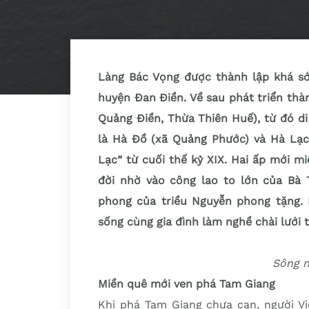
Làng Bác Vọng được thành lập khá sớm
huyện Đan Điền. Về sau phát triển th
Quảng Điền, Thừa Thiên Huế), từ đó d
là Hà Đồ (xã Quảng Phước) và Hà Lạc 
Lạc” từ cuối thế kỷ XIX. Hai ấp mới 
đời nhờ vào công lao to lớn của Bà 
phong của triều Nguyễn phong tặng. B
sống cùng gia đình làm nghề chài lưới 
Sông 
Miền quê mới ven phá Tam Giang
Khi phá Tam Giang chưa cạn, người Vi