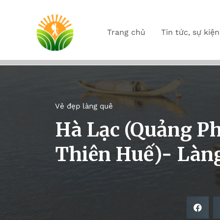
Trang chủ
Tin tức, sự kiện
Vẻ đẹp làng quê
Hà Lạc (Quảng P
Thiên Huế)- Làn