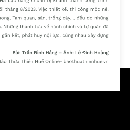
 Hà Lạc đang chuẩn bị khánh thành công trình
i tháng 8/2023. Việc thiết kế, thi công mộc nề,
phong, Tam quan, sân, trồng cây…, đều do những
h. Những thành tựu về hành chính và tự quản đã
 gắn kết, phát huy nội lực, cùng nhau xây dựng
Bài: Trần Đình Hằng – Ảnh: Lê Đình Hoàng
Báo Thừa Thiên Huế Online- baothuathienhue.vn