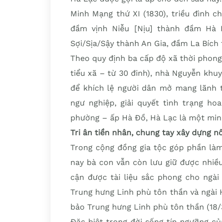
Minh Mạng thứ XI (1830), triều đình 
đầm vịnh Niễu [Nịu] thành đầm Hà 
Sợi/Sịa/Sậy thành An Gia, đầm La Bích
Theo quy định ba cấp độ xã thời phong k
tiểu xã – từ 30 đinh), nhà Nguyễn khu
để khích lệ người dân mở mang lãnh 
ngư nghiệp, giải quyết tình trạng ho
phường – ấp Hà Đồ, Hà Lạc là một min
Tri ân tiền nhân, chung tay xây dựng 
Trong cộng đồng gia tộc góp phần làm
nay bà con vẫn còn lưu giữ được nhiều 
cận được tài liệu sắc phong cho ngài
Trung hưng Linh phù tôn thần và ngài
bảo Trung hưng Linh phù tôn thần (18/
Đặc biệt trong đời sống tín ngưỡng c