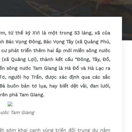
, từ thế kỷ XVI là một trong 53 làng, xã của
ành Bác Vọng Đông, Bác Vọng Tây (xã Quảng Phú,
i cư phát triển thêm hai ấp mới miền sông nước
(xã Quảng Lợi), thành kết cấu “Đông, Tây, Đồ,
miền sông nước Tam Giang là Hà Đồ và Hà Lạc ra
Tơ, người họ Trần, được xác định qua các sắc
à buôn bán tơ lụa, hay biết dệt vải, đan lưới,
trên phá Tam Giang.
nước Tam Giang
ệt sớm khai canh vùng triền đồi trung du nằm