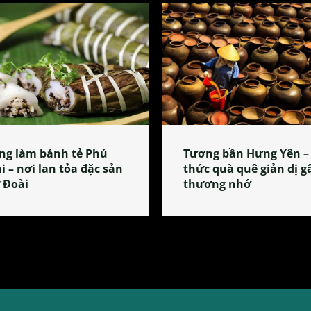
ng làm bánh tẻ Phú
Tương bần Hưng Yên –
i – nơi lan tỏa đặc sản
thức quà quê giản dị g
 Đoài
thương nhớ