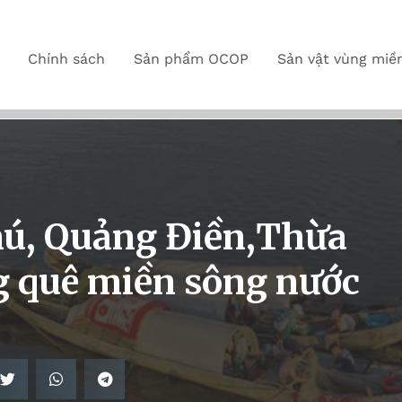
Chính sách
Sản phẩm OCOP
Sản vật vùng miề
hú, Quảng Điền,Thừa
g quê miền sông nước