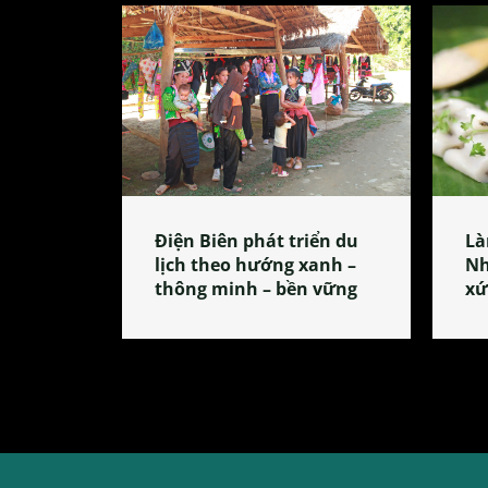
Điện Biên phát triển du
Là
lịch theo hướng xanh –
Nh
thông minh – bền vững
xứ