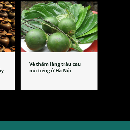
Về thăm làng trầu cau
ây
nổi tiếng ở Hà Nội