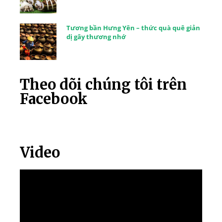
Tương bần Hưng Yên – thức quà quê giản
dị gây thương nhớ
Theo dõi chúng tôi trên
Facebook
Video