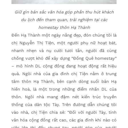
Giữ gìn bản sắc văn hóa góp phần thu hút khách
du lịch đến tham quan, trải nghiệm tại các
homestay thôn Hạ Thành
Đến Hạ Thành một ngày nắng đẹp, đón chúng tôi là
chị Nguyễn Thị Tiện, một người phụ nữ hoạt bát,
nhanh nhẹn và nụ cười tươi tắn, người đã cùng
chồng vượt khó để xây dựng “Đồng Quê homestay”
– mô hình DL cộng đồng đang hoạt động rất hiệu
quả. Ngôi nhà của gia đình chị Tiện nằm ở trung
tâm thôn Hạ Thành, bên cạnh dòng suối bản Hạ
hiền hoà, là một trong những điểm nhấn DL của
thôn. Ngôi nhà mang đậm nét kiến trúc truyền
thống của dân tộc Tày. Trên đường dẫn chúng tôi
vào nhà, chị Tiện chia sẻ: “Đối với người Tày, tính
văn hóa cộng đồng rất cao, các gia đình khi nào có
việc lớn thì đều chung tay, người góp của, người