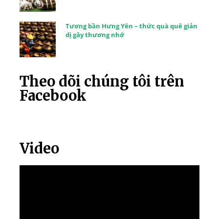
Tương bần Hưng Yên – thức quà quê giản
dị gây thương nhớ
Theo dõi chúng tôi trên
Facebook
Video