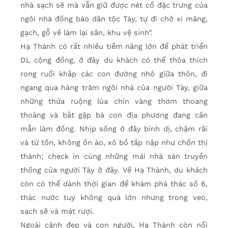
nhà sạch sẽ mà vẫn giữ được nét cổ đặc trưng của
ngôi nhà đồng bào dân tộc Tày, tự đi chở xi măng,
gạch, gỗ về làm lại sân, khu vệ sinh”.
Hạ Thành có rất nhiều tiềm năng lớn để phát triển
DL cộng đồng, ở đây du khách có thể thỏa thích
rong ruổi khắp các con đường nhỏ giữa thôn, đi
ngang qua hàng trăm ngôi nhà của người Tày, giữa
những thửa ruộng lúa chín vàng thơm thoang
thoảng và bắt gặp bà con địa phương đang cần
mẫn làm đồng. Nhịp sống ở đây bình dị, chậm rãi
và từ tốn, không ồn ào, xô bồ tấp nập như chốn thị
thành; check in cùng những mái nhà sàn truyền
thống của người Tày ở đây. Về Hạ Thành, du khách
còn có thể dành thời gian để khám phá thác số 6,
thác nước tuy không quá lớn nhưng trong veo,
sạch sẽ và mát rượi.
Ngoài cảnh đẹp và con người, Hạ Thành còn nổi