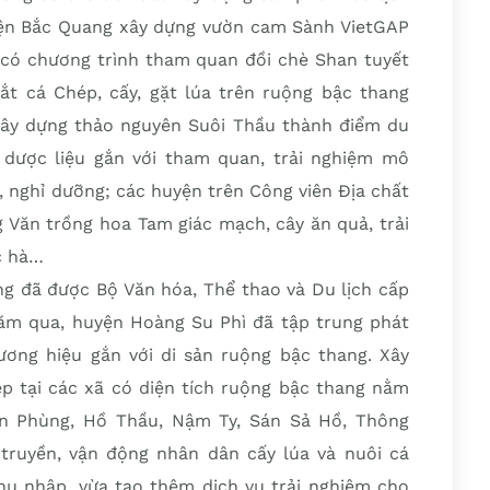
yện Bắc Quang xây dựng vườn cam Sành VietGAP
n có chương trình tham quan đồi chè Shan tuyết
t cá Chép, cấy, gặt lúa trên ruộng bậc thang
xây dựng thảo nguyên Suôi Thầu thành điểm du
 dược liệu gắn với tham quan, trải nghiệm mô
n, nghỉ dưỡng; các huyện trên Công viên Địa chất
ăn trồng hoa Tam giác mạch, cây ăn quả, trải
c hà…
ang đã được Bộ Văn hóa, Thể thao và Du lịch cấp
ăm qua, huyện Hoàng Su Phì đã tập trung phát
ương hiệu gắn với di sản ruộng bậc thang. Xây
ệp tại các xã có diện tích ruộng bậc thang nằm
ản Phùng, Hồ Thầu, Nậm Ty, Sán Sả Hồ, Thông
ruyền, vận động nhân dân cấy lúa và nuôi cá
u nhập, vừa tạo thêm dịch vụ trải nghiệm cho