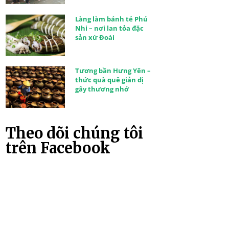
Làng làm bánh tẻ Phú
Nhi – nơi lan tỏa đặc
sản xứ Đoài
Tương bần Hưng Yên –
thức quà quê giản dị
gây thương nhớ
Theo dõi chúng tôi
trên Facebook