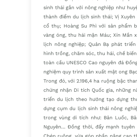
sinh thái gắn với nông nghiệp như hu
thành điểm du lịch sinh thái; Vị Xuyê
cổ thụ; Hoàng Su Phì với sản phẩm bắ
vàng óng, thu hái mận Máu; Xín Mần 
lịch nông nghiệp; Quản Bạ phát triển
hình trồng, chăm sóc, thu hái, chế biế
toàn cầu UNESCO Cao nguyên đá Đồng V
nghiệm quy trình sản xuất mật ong Bạ
Trong đó, với 2.196,4 ha ruộng bậc th
chứng nhận Di tích Quốc gia, những n
triển du lịch theo hướng tạo dựng th
dựng cụm du lịch sinh thái nông nghi
trong vùng di tích như: Bản Luốc, B
Nguyên… Đồng thời, đẩy mạnh tuyên t
Chép ruộng, vừa góp phần nâng cao th