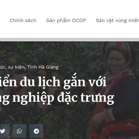
Chính sách
Sản phẩm OCOP
Sản vật vùng miề
tức, sự kiện
,
Tỉnh Hà Giang
iển du lịch gắn với
g nghiệp đặc trưng