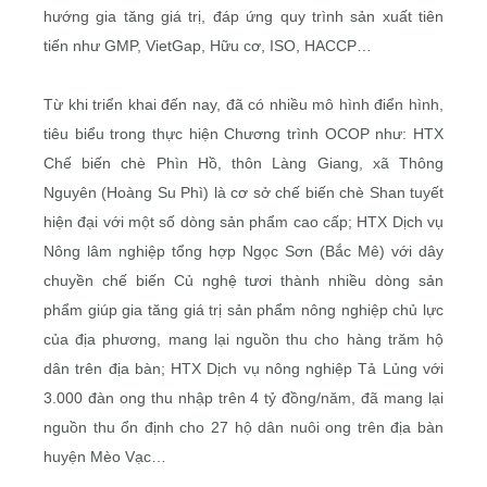
hướng gia tăng giá trị, đáp ứng quy trình sản xuất tiên
tiến như GMP, VietGap, Hữu cơ, ISO, HACCP…
Từ khi triển khai đến nay, đã có nhiều mô hình điển hình,
tiêu biểu trong thực hiện Chương trình OCOP như: HTX
Chế biến chè Phìn Hồ, thôn Làng Giang, xã Thông
Nguyên (Hoàng Su Phì) là cơ sở chế biến chè Shan tuyết
hiện đại với một số dòng sản phẩm cao cấp; HTX Dịch vụ
Nông lâm nghiệp tổng hợp Ngọc Sơn (Bắc Mê) với dây
chuyền chế biến Củ nghệ tươi thành nhiều dòng sản
phẩm giúp gia tăng giá trị sản phẩm nông nghiệp chủ lực
của địa phương, mang lại nguồn thu cho hàng trăm hộ
dân trên địa bàn; HTX Dịch vụ nông nghiệp Tả Lủng với
3.000 đàn ong thu nhập trên 4 tỷ đồng/năm, đã mang lại
nguồn thu ổn định cho 27 hộ dân nuôi ong trên địa bàn
huyện Mèo Vạc…