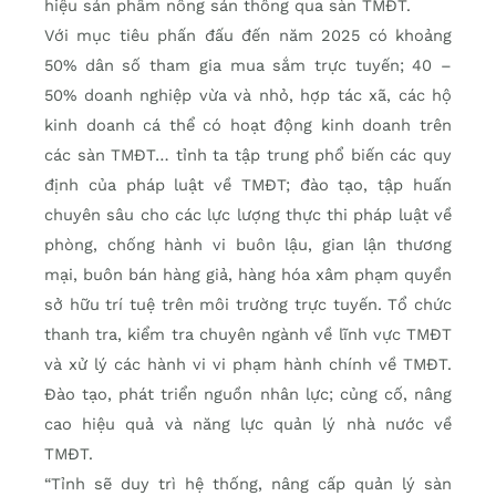
hiệu sản phẩm nông sản thông qua sàn TMĐT.
Với mục tiêu phấn đấu đến năm 2025 có khoảng
50% dân số tham gia mua sắm trực tuyến; 40 –
50% doanh nghiệp vừa và nhỏ, hợp tác xã, các hộ
kinh doanh cá thể có hoạt động kinh doanh trên
các sàn TMĐT… tỉnh ta tập trung phổ biến các quy
định của pháp luật về TMĐT; đào tạo, tập huấn
chuyên sâu cho các lực lượng thực thi pháp luật về
phòng, chống hành vi buôn lậu, gian lận thương
mại, buôn bán hàng giả, hàng hóa xâm phạm quyền
sở hữu trí tuệ trên môi trường trực tuyến. Tổ chức
thanh tra, kiểm tra chuyên ngành về lĩnh vực TMĐT
và xử lý các hành vi vi phạm hành chính về TMĐT.
Đào tạo, phát triển nguồn nhân lực; củng cố, nâng
cao hiệu quả và năng lực quản lý nhà nước về
TMĐT.
“Tỉnh sẽ duy trì hệ thống, nâng cấp quản lý sàn