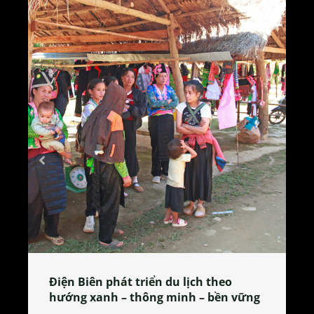
Làng làm bánh tẻ Phú Nhi – nơi lan
ng
tỏa đặc sản xứ Đoài