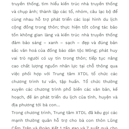
truyền thống, tìm hiểu kiến trúc nhà truyền thống
và chụp ảnh; thành lập các tổ, nhóm, câu lạc bộ để
cùng nhau hỗ trợ phát triển các loại hình du lịch
cộng đồng trong thôn; thực hiện tốt công tác bảo
tồn không gian làng và kiến trúc nhà truyền thống
đảm bảo sáng – xanh – sạch – đẹp và đúng bản
sắc văn hoá của đồng bào dân tộc Mông; phát huy
vai trò người có uy tín trong thôn; tiếp tục nâng
cao chất lượng nguồn nhân lực tại chỗ thông qua
việc phối hợp với Trung tâm XTDL tổ chức các
chương trình tư vấn, tập huấn. Tổ chức thường
xuyên các chương trình phổ biến các văn bản, kế
hoạch, đề án phát triển du lịch của tỉnh, huyện và
địa phương tới bà con…
Trong chương trình, Trung tâm XTDL đã kêu gọi các
mạnh thường quân hỗ trợ cho bà con thôn Lũng
Cẩm Trên và Đoàn Kết 1 tấn gạo và 7 suất quà cho