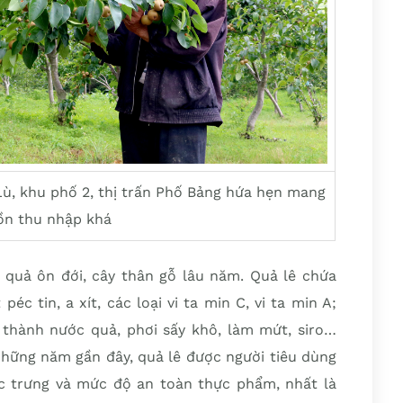
Lù, khu phố 2, thị trấn Phố Bảng hứa hẹn mang
uồn thu nhập khá
n quả ôn đới, cây thân gỗ lâu năm. Quả lê chứa
c tin, a xít, các loại vi ta min C, vi ta min A;
n thành nước quả, phơi sấy khô, làm mứt, siro…
Những năm gần đây, quả lê được người tiêu dùng
c trưng và mức độ an toàn thực phẩm, nhất là