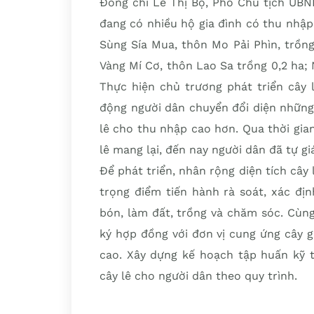
Đồng chí Lê Thị Bộ, Phó Chủ tịch UBN
đang có nhiều hộ gia đình có thu nhập 
Sùng Sía Mua, thôn Mo Pải Phìn, trồng
Vàng Mí Cơ, thôn Lao Sa trồng 0,2 ha;
Thực hiện chủ trương phát triển cây 
động người dân chuyển đổi diện những
lê cho thu nhập cao hơn. Qua thời gian 
lê mang lại, đến nay người dân đã tự gi
Để phát triển, nhân rộng diện tích cây 
trọng điểm tiến hành rà soát, xác đị
bón, làm đất, trồng và chăm sóc. Cùng 
ký hợp đồng với đơn vị cung ứng cây g
cao. Xây dựng kế hoạch tập huấn kỹ t
cây lê cho người dân theo quy trình.