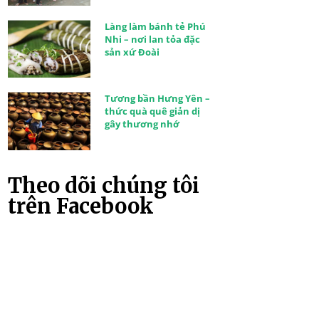
Làng làm bánh tẻ Phú
Nhi – nơi lan tỏa đặc
sản xứ Đoài
Tương bần Hưng Yên –
thức quà quê giản dị
gây thương nhớ
Theo dõi chúng tôi
trên Facebook