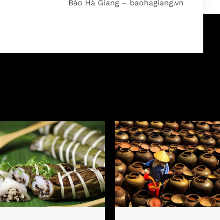
Báo Hà Giang – baohagiang.vn