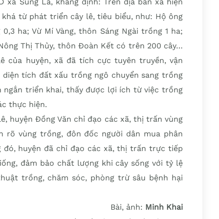
D xã Sủng Là, khẳng định: Trên địa bàn xã hiện
khá từ phát triển cây lê, tiêu biểu, như: Hộ ông
 0,3 ha; Vừ Mí Vàng, thôn Sáng Ngài trồng 1 ha;
 Nông Thị Thủy, thôn Đoàn Kết có trên 200 cây…
lê của huyện, xã đã tích cực tuyên truyền, vận
 diện tích đất xấu trồng ngô chuyển sang trồng
ngắn triển khai, thấy được lợi ích từ việc trồng
ác thực hiện.
lê, huyện Đồng Văn chỉ đạo các xã, thị trấn vùng
nh rõ vùng trồng, đôn đốc người dân mua phân
đó, huyện đã chỉ đạo các xã, thị trấn trực tiếp
iống, đảm bảo chất lượng khi cây sống với tỷ lệ
huật trồng, chăm sóc, phòng trừ sâu bệnh hại
Bài, ảnh:
Minh Khai