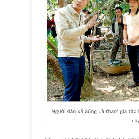
Người dân xã Sủng Là tham gia tập
cây