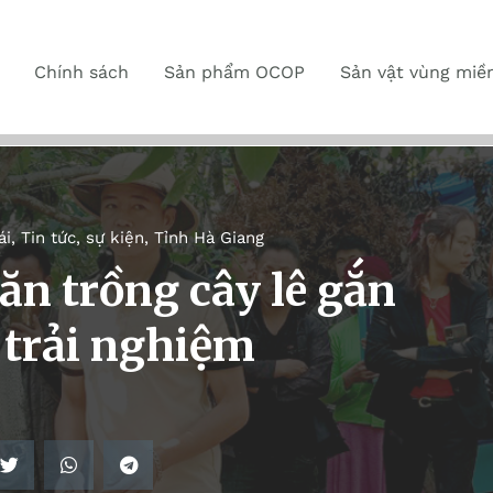
Chính sách
Sản phẩm OCOP
Sản vật vùng miề
ái
,
Tin tức, sự kiện
,
Tỉnh Hà Giang
ăn trồng cây lê gắn
h trải nghiệm