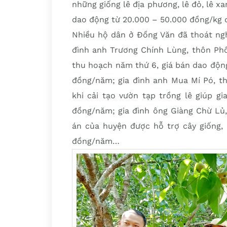
những giống lê địa phương, lê đỏ, lê xa
dao động từ 20.000 – 50.000 đồng/kg qu
Nhiều hộ dân ở Đồng Văn đã thoát nghè
đình anh Trương Chính Lùng, thôn Phố
thu hoạch năm thứ 6, giá bán dao động
đồng/năm; gia đình anh Mua Mí Pó, t
khi cải tạo vườn tạp trồng lê giúp gi
đồng/năm; gia đình ông Giàng Chừ Lủ,
án của huyện được hỗ trợ cây giống,
đồng/năm…