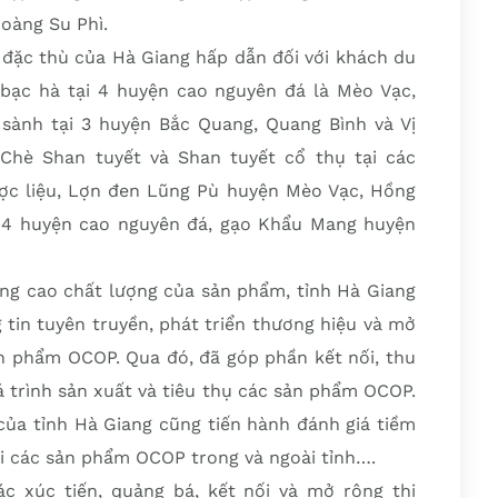
oàng Su Phì.
ặc thù của Hà Giang hấp dẫn đối với khách du
 bạc hà tại 4 huyện cao nguyên đá là Mèo Vạc,
sành tại 3 huyện Bắc Quang, Quang Bình và Vị
Chè Shan tuyết và Shan tuyết cổ thụ tại các
ợc liệu, Lợn đen Lũng Pù huyện Mèo Vạc, Hồng
 4 huyện cao nguyên đá, gạo Khẩu Mang huyện
âng cao chất lượng của sản phẩm, tỉnh Hà Giang
tin tuyên truyền, phát triển thương hiệu và mở
sản phẩm OCOP. Qua đó, đã góp phần kết nối, thu
 trình sản xuất và tiêu thụ các sản phẩm OCOP.
ủa tỉnh Hà Giang cũng tiến hành đánh giá tiềm
ới các sản phẩm OCOP trong và ngoài tỉnh….
 xúc tiến, quảng bá, kết nối và mở rộng thị