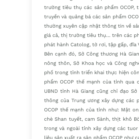
trường tiêu thụ các sản phẩm OCOP, t
truyền và quảng bá các sản phẩm OCO
thường xuyên cập nhật thông tin về s
giá cả, thị trường tiêu thụ… trên các p
phát hành Catolog, tờ rơi, tập gấp, đ
Bên cạnh đó, Sở Công thương Hà Giang
nông thôn, Sở Khoa học và Công nghệ
phố trong tỉnh triển khai thực hiện côn
phẩm OCOP thế mạnh của tỉnh qua các
UBND tỉnh Hà Giang cũng chỉ đạo Sở 
thông của Trung ương xây dựng các p
OCOP thế mạnh của tỉnh như: Mật ong 
chè Shan tuyết, cam Sành, thịt khô Bò
trong và ngoài tỉnh xây dựng các tuo
liệu sản xuất ra sản phẩm OCOP như c