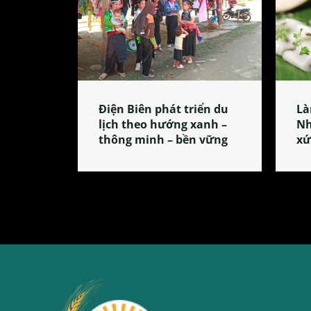
Điện Biên phát triển du
Là
lịch theo hướng xanh –
Nh
thông minh – bền vững
xứ