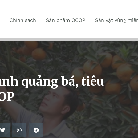
Chính sách
Sản phẩm OCOP
Sản vật vùng miề
nh quảng bá, tiêu
COP