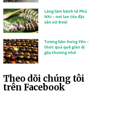
Làng làm bánh tẻ Phú
Nhi – nơi lan tỏa đặc
sản xứ Đoài
Tương bần Hưng Yên –
thức quà quê giản dị
gây thương nhớ
Theo dõi chúng tôi
trên Facebook