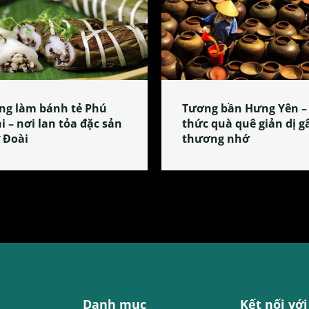
ng làm bánh tẻ Phú
Tương bần Hưng Yên –
i – nơi lan tỏa đặc sản
thức quà quê giản dị g
 Đoài
thương nhớ
Danh mục
Kết nối với