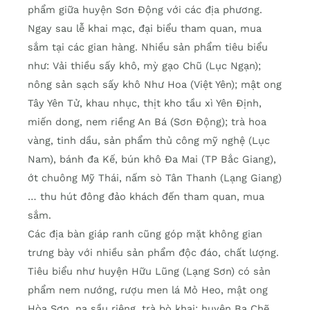
phẩm giữa huyện Sơn Động với các địa phương.
Ngay sau lễ khai mạc, đại biểu tham quan, mua
sắm tại các gian hàng. Nhiều sản phẩm tiêu biểu
như: Vải thiều sấy khô, mỳ gạo Chũ (Lục Ngạn);
nông sản sạch sấy khô Như Hoa (Việt Yên); mật ong
Tây Yên Tử, khau nhục, thịt kho tầu xì Yên Định,
miến dong, nem riềng An Bá (Sơn Động); trà hoa
vàng, tinh dầu, sản phẩm thủ công mỹ nghệ (Lục
Nam), bánh đa Kế, bún khô Đa Mai (TP Bắc Giang),
ớt chuông Mỹ Thái, nấm sò Tân Thanh (Lạng Giang)
… thu hút đông đảo khách đến tham quan, mua
sắm.
Các địa bàn giáp ranh cũng góp mặt không gian
trưng bày với nhiều sản phẩm độc đáo, chất lượng.
Tiêu biểu như huyện Hữu Lũng (Lạng Sơn) có sản
phẩm nem nướng, rượu men lá Mỏ Heo, mật ong
Hòa Sơn, na sầu riêng, trà bò khai; huyện Ba Chẽ