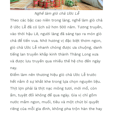
Nghề làm giò chả Ước Lễ
Theo các bậc cao niên trong làng, nghề làm giò chả
ở Ước Lễ đã có lịch sử hơn 500 năm. Tương truyền,
vào thời hậu Lê, người làng đã sáng tạo ra món giò
chả để tiến vua. Nhờ hương vị đặc biệt thơm ngon,
giò chả Ước Lễ nhanh chóng được ưa chuộng, danh
tiếng lan truyền khắp kinh thành Thăng Long xưa
và được lưu truyền qua nhiều thế hệ cho đến ngày
nay.
Điểm làm nên thương hiệu giò chả Ước Lễ trước
hết nằm ở sự khắt khe trong lựa chọn nguyên liệu.
Thịt lợn phải là thịt nạc mông tươi, mới mổ, còn
ấm, tuyệt đối không để qua ngày. Gia vị chỉ gồm
nước mắm ngon, muối, tiêu và một chút bí quyết
riêng của mỗi gia đình, không pha trộn hàn the hay