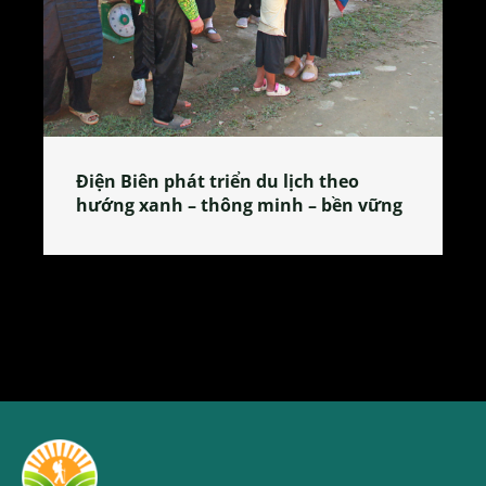
Làng làm bánh tẻ Phú Nhi – nơi lan
g
tỏa đặc sản xứ Đoài