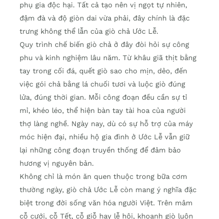
phụ gia độc hại. Tất cả tạo nên vị ngọt tự nhiên,
đậm đà và độ giòn dai vừa phải, đây chính là đặc
trưng không thể lẫn của giò chả Ước Lễ.
Quy trình chế biến giò chả ở đây đòi hỏi sự công
phu và kinh nghiệm lâu năm. Từ khâu giã thịt bằng
tay trong cối đá, quết giò sao cho mịn, dẻo, đến
việc gói chả bằng lá chuối tươi và luộc giò đúng
lửa, đúng thời gian. Mỗi công đoạn đều cần sự tỉ
mỉ, khéo léo, thể hiện bàn tay tài hoa của người
thợ làng nghề. Ngày nay, dù có sự hỗ trợ của máy
móc hiện đại, nhiều hộ gia đình ở Ước Lễ vẫn giữ
lại những công đoạn truyền thống để đảm bảo
hương vị nguyên bản.
Không chỉ là món ăn quen thuộc trong bữa cơm
thường ngày, giò chả Ước Lễ còn mang ý nghĩa đặc
biệt trong đời sống văn hóa người Việt. Trên mâm
cỗ cưới, cỗ Tết, cỗ giỗ hay lễ hội, khoanh giò luôn