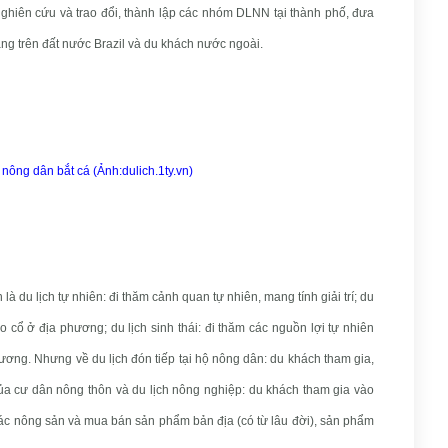
 nghiên cứu và trao đổi, thành lập các nhóm DLNN tại thành phố, đưa
g trên đất nước Brazil và du khách nước ngoài.
nông dân bắt cá (Ảnh:dulich.1ty.vn)
là du lịch tự nhiên: đi thăm cảnh quan tự nhiên, mang tính giải trí; du
ảo cổ ở địa phương; du lịch sinh thái: đi thăm các nguồn lợi tự nhiên
hương. Nhưng về du lịch đón tiếp tại hộ nông dân: du khách tham gia,
ủa cư dân nông thôn và du lịch nông nghiệp: du khách tham gia vào
ác nông sản và mua bán sản phẩm bản địa (có từ lâu đời), sản phẩm