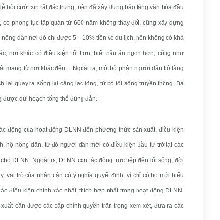
ễ hội cưới xin rất đặc trưng, nên đã xây dựng bảo tàng văn hóa đầu
o, có phong tục tập quán từ 600 năm không thay đổi, cũng xây dựng
h, nông dân nơi đó chỉ được 5 – 10% tiền vé du lịch, nên không có khả
c, nơi khác có điều kiện tốt hơn, biết nấu ăn ngon hơn, cũng như
hải mang từ nơi khác đến… Ngoài ra, một bộ phận người dân bỏ làng
h lại quay ra sống lai căng lạc lõng, từ bỏ lối sống truyền thống. Bà
 được qui hoạch tổng thể đúng đắn.
tác động của hoạt động DLNN đến phương thức sản xuất, điều kiện
, hộ nông dân, từ đó người dân mới có điều kiện đầu tư trở lại các
cho DLNN. Ngoài ra, DLNN còn tác động trực tiếp đến lối sống, đời
 vai trò của nhân dân có ý nghĩa quyết định, vì chỉ có họ mới hiểu
ác điều kiện chính xác nhất, thích hợp nhất trong hoạt động DLNN.
xuất cần được các cấp chính quyền trân trọng xem xét, đưa ra các