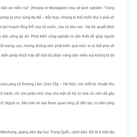
 dân và miền núi” (Peuple et Montagne) chia sẻ kinh nghiệm: “Vùng
, tương tự như vùng Ba Bể – Bắc Kạn, nhưng bị thế chiến thứ 2 phá vỡ
một qui hoạch tổng thể của cả nước, của cả khu vực. Vai trò quyết định
dân sống tại đó. Phát triển công nghiệp là cần thiết để giúp người
t lượng cao, nhưng không nên phát triển quá mức vì có thể phá vỡ
có biện pháp thích hợp để một bộ phận nông dân miền núi không bị bỏ
của Làng cổ Đường Lâm (Sơn Tây – Hà Nội), cho biết lợi nhuận thu
 lữ hành, chỉ còn phần nhỏ chia cho một số hộ có nhà cổ, nên đã gây
ổ. Ngoài ra, tiền bán vé vào tham quan làng cổ đến tay cư dân cũng
Wenhong, giảng viên đại học Trung Quốc, cảnh báo: Đó là ở một địa