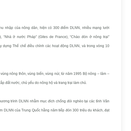
hu nhập của nông dân, hiện có 300 điểm DLNN, nhiều mạng lưới
, “Nhà ở nước Pháp” (Gites de France), “Chào đón ở nông trại”
xây dựng Thể chế điều chỉnh các hoạt động DLNN, và trong vòng 10
 vùng nông thôn, vùng biển, vùng núi; từ năm 1995 Bộ nông – lâm –
hắp đất nước, chủ yếu do nông hộ và trang trại làm chủ.
hương trình DLNN nhằm mục đích chống đói nghèo tại các tỉnh Vân
 DLNN của Trung Quốc hằng năm tiếp đón 300 triệu du khách, đạt