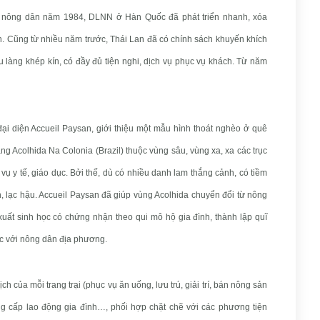
 nông dân năm 1984, DLNN ở Hàn Quốc đã phát triển nhanh, xóa
. Cũng từ nhiều năm trước, Thái Lan đã có chính sách khuyến khích
u làng khép kín, có đầy đủ tiện nghi, dịch vụ phục vụ khách. Từ năm
đại diện Accueil Paysan, giới thiệu một mẫu hình thoát nghèo ở quê
g Acolhida Na Colonia (Brazil) thuộc vùng sâu, vùng xa, xa các trục
vụ y tế, giáo dục. Bởi thế, dù có nhiều danh lam thắng cảnh, có tiềm
, lạc hậu. Accueil Paysan đã giúp vùng Acolhida chuyển đổi từ nông
uất sinh học có chứng nhận theo qui mô hộ gia đình, thành lập quĩ
ước với nông dân địa phương.
h của mỗi trang trại (phục vụ ăn uống, lưu trú, giải trí, bán nông sản
 cấp lao động gia đình…, phối hợp chặt chẽ với các phương tiện