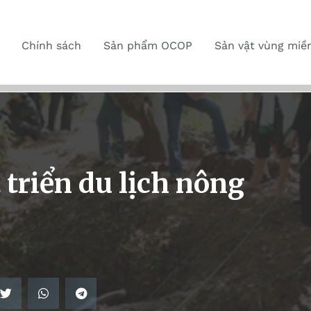
Chính sách
Sản phẩm OCOP
Sản vật vùng miề
 triển du lịch nông