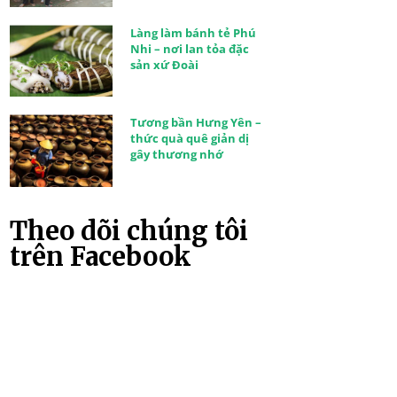
Làng làm bánh tẻ Phú
Nhi – nơi lan tỏa đặc
sản xứ Đoài
Tương bần Hưng Yên –
thức quà quê giản dị
gây thương nhớ
Theo dõi chúng tôi
trên Facebook