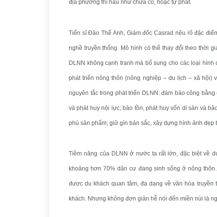
địa phương thì hầu như chưa có, hoặc tự phát.
Tiến sĩ Đào Thế Anh, Giám đốc Casrad nêu rõ đặc đi
nghề truyền thống. Mô hình có thể thay đổi theo thời g
DLNN không cạnh tranh mà bổ sung cho các loại hình du
phát triển nông thôn (nông nghiệp – du lịch – xã hội) 
nguyên tắc trong phát triển DLNN: đảm bảo công bằng c
và phát huy nội lực; bảo tồn, phát huy vốn di sản và bả
phú sản phẩm; giữ gìn bản sắc, xây dựng hình ảnh đẹp t
Tiềm năng của DLNN ở nước ta rất lớn, đặc biệt về du
khoảng hơn 70% dân cư đang sinh sống ở nông thôn. N
được du khách quan tâm, đa dạng về văn hóa truyền th
khách. Nhưng không đơn giản hễ nói đến miền núi là n