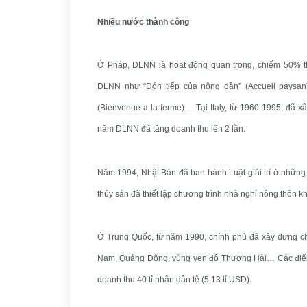
Nhiều nước thành công
Ở Pháp, DLNN là hoạt động quan trọng, chiếm 50% t
DLNN như “Đón tiếp của nông dân” (Accueil paysan)
(Bienvenue a la ferme)… Tại Italy, từ 1960-1995, đã 
năm DLNN đã tăng doanh thu lên 2 lần.
Năm 1994, Nhật Bản đã ban hành Luật giải trí ở những
thủy sản đã thiết lập chương trình nhà nghỉ nông thôn k
Ở Trung Quốc, từ năm 1990, chính phủ đã xây dựng c
Nam, Quảng Đông, vùng ven đô Thượng Hải… Các điểm
doanh thu 40 tỉ nhân dân tệ (5,13 tỉ USD).