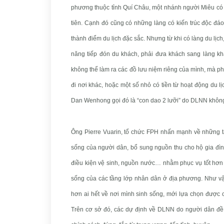
phương thuộc tỉnh Quí Châu, một nhánh người Miêu có l
tiên. Cạnh đó cũng có những làng có kiến trúc độc đá
thành điểm du lịch đặc sắc. Nhưng từ khi có làng du lịc
năng tiếp đón du khách, phải đưa khách sang làng khá
không thể làm ra các đồ lưu niệm riêng của mình, mà p
đi nơi khác, hoặc một số nhỏ có tiền từ hoạt động du lịc
Dan Wenhong gọi đó là “con dao 2 lưỡi” do DLNN không
Ông Pierre Vuarin, tổ chức FPH nhấn mạnh về những 
sống của người dân, bổ sung nguồn thu cho hộ gia đình
điều kiện vệ sinh, nguồn nước… nhằm phục vụ tốt hơn 
sống của các tầng lớp nhân dân ở địa phương. Như vậy,
hơn ai hết về nơi mình sinh sống, mới lựa chọn được c
Trên cơ sở đó, các dự định về DLNN do người dân đề 