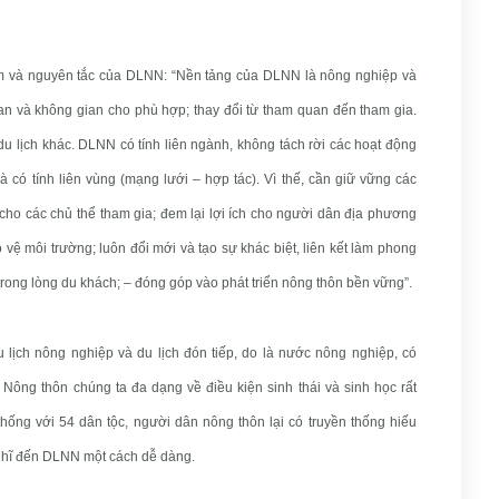
ểm và nguyên tắc của DLNN: “Nền tảng của DLNN là nông nghiệp và
ian và không gian cho phù hợp; thay đổi từ tham quan đến tham gia.
 lịch khác. DLNN có tính liên ngành, không tách rời các hoạt động
và có tính liên vùng (mạng lưới – hợp tác). Vì thế, cần giữ vững các
ho các chủ thể tham gia; đem lại lợi ích cho người dân địa phương
o vệ môi trường; luôn đổi mới và tạo sự khác biệt, liên kết làm phong
rong lòng du khách; – đóng góp vào phát triển nông thôn bền vững”.
 lịch nông nghiệp và du lịch đón tiếp, do là nước nông nghiệp, có
ông thôn chúng ta đa dạng về điều kiện sinh thái và sinh học rất
ống với 54 dân tộc, người dân nông thôn lại có truyền thống hiếu
ghĩ đến DLNN một cách dễ dàng.