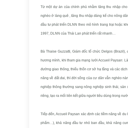
Từ một dự án của chính phủ nhằm tăng thu nhập cho
nghèo ở làng quê , tăng thu nhập đáng kể cho nông dân
đầu tư phát triển DLNN theo mô hình trang trại hoặc kh
1997, DLNN của Thái Lan phát triển rất nhanh…
Bà Thaise Guzzatti, Giám đốc tổ chức Delgos (Brazil), 
hương mình, khi tham gia mạng lưới Accueil Paysan: Làn
đường giao thông, thiếu thốn cơ sở hạ tầng và các dịch 
năng về đất đai, thì đời sống của cư dân vẫn nghèo nàn
nghiệp thông thường sang nông nghiệp sinh thái, sản x
riêng, tạo ra mối liên kết giữa người tiêu dùng trong n
Tiếp đến, Accueil Paysan xác định các tiềm năng về du lịc
phẩm…), khả năng đầu tư nhỏ ban đầu, khả năng cung