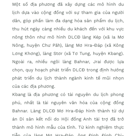
Một số địa phương đã xây dựng các mô hình du
lịch dựa vào cộng đồng với sự tham gia của người
dân, góp phần làm đa dạng hóa sản phẩm du lịch,
thu hút ngày càng nhiều du khách đến với khu vực
nông thôn như mô hình DLCĐ làng Kép (xã Ia Mơ
Nông, huyện Chư Păh), làng Mơ Hra-Đáp (xã Kông
Lơng Khơng), làng Stơr (xã Tơ Tung, huyện Kbang).
Ngoài ra, nhiều ngôi làng Bahnar, Jrai được lựa
chọn, quy hoạch phát triển DLCĐ trong định hướng
phát triển du lịch thành ngành kinh tế mũi nhọn
của các địa phương.
Kbang là địa phương có tài nguyên du lịch phong
phú, nhất là tài nguyên văn hóa của cộng đồng
Bahnar. Làng DLCĐ Mơ Hra-Đáp hình thành từ dự
án Di sản kết nối do Hội đồng Anh tài trợ đã trở
thành mô hình mẫu của tỉnh. Từ kinh nghiệm thực
tiễn của làng Mơ Hra-Đáp, ông Đinh Đình Chi-