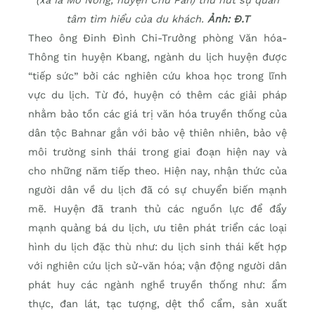
(xã Ia Mơ Nông, huyện Chư Păh) thu hút sự quan
tâm tìm hiểu của du khách.
Ảnh: Đ.T
Theo ông Đinh Đình Chi-Trưởng phòng Văn hóa-
Thông tin huyện Kbang, ngành du lịch huyện được
“tiếp sức” bởi các nghiên cứu khoa học trong lĩnh
vực du lịch. Từ đó, huyện có thêm các giải pháp
nhằm bảo tồn các giá trị văn hóa truyền thống của
dân tộc Bahnar gắn với bảo vệ thiên nhiên, bảo vệ
môi trường sinh thái trong giai đoạn hiện nay và
cho những năm tiếp theo. Hiện nay, nhận thức của
người dân về du lịch đã có sự chuyển biến mạnh
mẽ. Huyện đã tranh thủ các nguồn lực để đẩy
mạnh quảng bá du lịch, ưu tiên phát triển các loại
hình du lịch đặc thù như: du lịch sinh thái kết hợp
với nghiên cứu lịch sử-văn hóa; vận động người dân
phát huy các ngành nghề truyền thống như: ẩm
thực, đan lát, tạc tượng, dệt thổ cẩm, sản xuất