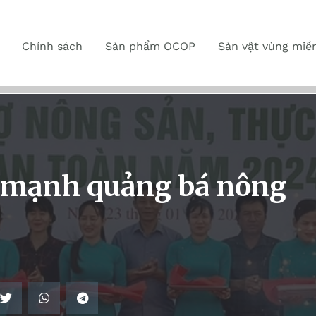
Chính sách
Sản phẩm OCOP
Sản vật vùng miề
ẩy mạnh quảng bá nông