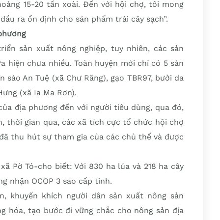
hoảng 15-20 tấn xoài. Đến với hội chợ, tôi mong
đầu ra ổn định cho sản phẩm trái cây sạch”.
 phương
riển sản xuất nông nghiệp, tuy nhiên, các sản
a hiện chưa nhiều. Toàn huyện mới chỉ có 5 sản
sào An Tuệ (xã Chư Răng), gạo TBR97, bưởi da
Hưng (xã Ia Ma Rơn).
ủa địa phương đến với người tiêu dùng, qua đó,
 thời gian qua, các xã tích cực tổ chức hội chợ
đã thu hút sự tham gia của các chủ thể và được
 Pờ Tó-cho biết: Với 830 ha lúa và 218 ha cây
ng nhận OCOP 3 sao cấp tỉnh.
yền, khuyến khích người dân sản xuất nông sản
ng hóa, tạo bước đi vững chắc cho nông sản địa