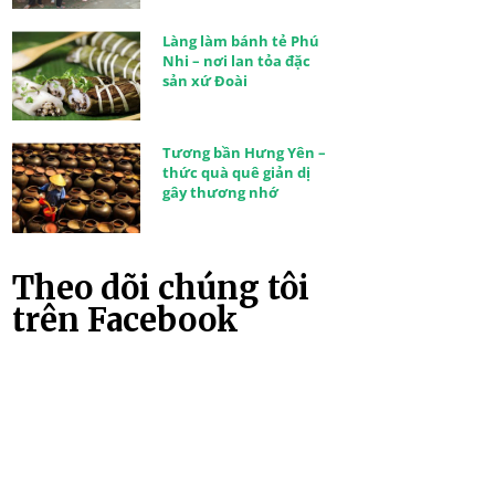
Làng làm bánh tẻ Phú
Nhi – nơi lan tỏa đặc
sản xứ Đoài
Tương bần Hưng Yên –
thức quà quê giản dị
gây thương nhớ
Theo dõi chúng tôi
trên Facebook