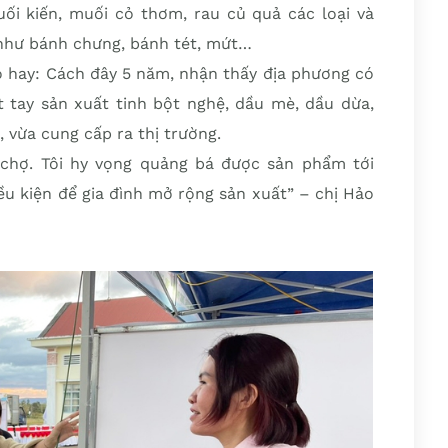
uối kiến, muối cỏ thơm, rau củ quả các loại và
như bánh chưng, bánh tét, mứt…
o hay: Cách đây 5 năm, nhận thấy địa phương có
t tay sản xuất tinh bột nghệ, dầu mè, dầu dừa,
, vừa cung cấp ra thị trường.
i chợ. Tôi hy vọng quảng bá được sản phẩm tới
ều kiện để gia đình mở rộng sản xuất” – chị Hảo