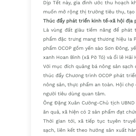
Dịp Tết này, gia đình ước thu hoạch k
muốn mở rộng thị trường tiêu thụ, tạo 
Thúc đẩy phát triển kinh tế-xã hội địa
Là vùng đất giàu tiềm năng để phát t
phẩm đặc trưng mang thương hiệu Ia P
phẩm OCOP gồm yến sào Sơn Đông, yến 
xanh Hoan Bình (xã Pờ Tó) và ổi lê Hải 
Với mục đích quảng bá nông sản sạch c
thúc đẩy Chương trình OCOP phát triển,
nông sản, thực phẩm an toàn. Hội chợ 
người tiêu dùng quan tâm.
Ông Đặng Xuân Cường-Chủ tịch UBND xã
ăn quả, xã hiện có 2 sản phẩm đạt chứ
Thời gian tới, xã tiếp tục tuyên tru
sạch, liên kết theo hướng sản xuất hà