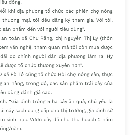
iệu đồng.
Mỗi khi địa phương tổ chức các phiên chợ nông
 thương mại, tôi đều đăng ký tham gia. Với tôi,
c sản phẩm đến với người tiêu dùng”.
an toàn xã Chư Răng, chị Nguyễn Thị Lý (thôn
 xem văn nghệ, tham quan mà tôi còn mua được
 đãi do chính người dân địa phương làm ra. Hy
sẽ được tổ chức thường xuyên hơn”.
D xã Pờ Tó cũng tổ chức Hội chợ nông sản, thực
gian hàng, trong đó, các sản phẩm trái cây của
iêu dùng đánh giá cao.
h: “Gia đình trồng 5 ha cây ăn quả, chủ yếu là
i cây sạch cung cấp cho thị trường, gia đình sử
m sinh học. Vườn cây đã cho thu hoạch 2 năm
 đồng/năm.