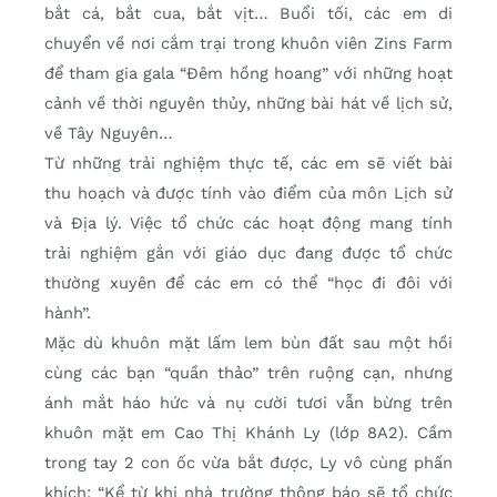
bắt cá, bắt cua, bắt vịt… Buổi tối, các em di
chuyển về nơi cắm trại trong khuôn viên Zins Farm
để tham gia gala “Đêm hồng hoang” với những hoạt
cảnh về thời nguyên thủy, những bài hát về lịch sử,
về Tây Nguyên…
Từ những trải nghiệm thực tế, các em sẽ viết bài
thu hoạch và được tính vào điểm của môn Lịch sử
và Địa lý. Việc tổ chức các hoạt động mang tính
trải nghiệm gắn với giáo dục đang được tổ chức
thường xuyên để các em có thể “học đi đôi với
hành”.
Mặc dù khuôn mặt lấm lem bùn đất sau một hồi
cùng các bạn “quần thảo” trên ruộng cạn, nhưng
ánh mắt háo hức và nụ cười tươi vẫn bừng trên
khuôn mặt em Cao Thị Khánh Ly (lớp 8A2). Cầm
trong tay 2 con ốc vừa bắt được, Ly vô cùng phấn
khích: “Kể từ khi nhà trường thông báo sẽ tổ chức