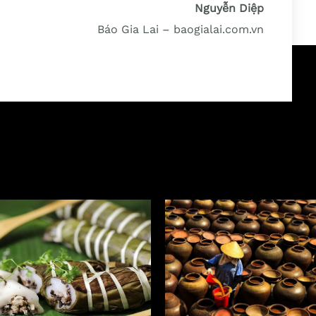
Nguyễn Diệp
Báo Gia Lai – baogialai.com.vn