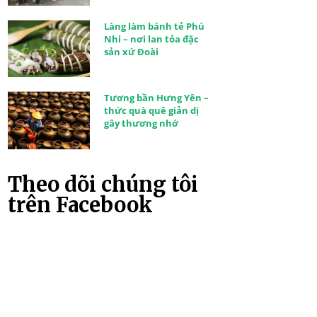
Làng làm bánh tẻ Phú
Nhi – nơi lan tỏa đặc
sản xứ Đoài
Tương bần Hưng Yên –
thức quà quê giản dị
gây thương nhớ
Theo dõi chúng tôi
trên Facebook