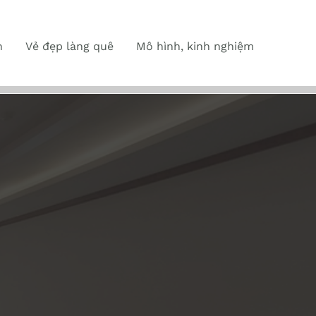
n
Vẻ đẹp làng quê
Mô hình, kinh nghiệm