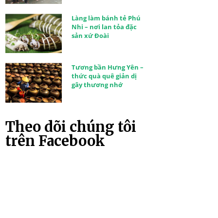
Làng làm bánh tẻ Phú
Nhi – nơi lan tỏa đặc
sản xứ Đoài
Tương bần Hưng Yên –
thức quà quê giản dị
gây thương nhớ
Theo dõi chúng tôi
trên Facebook