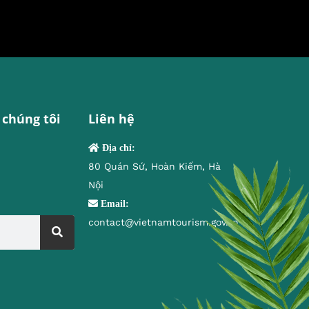
 chúng tôi
Liên hệ
Địa chỉ:
80 Quán Sứ, Hoàn Kiếm, Hà
Nội
Email:
contact@vietnamtourism.gov.vn