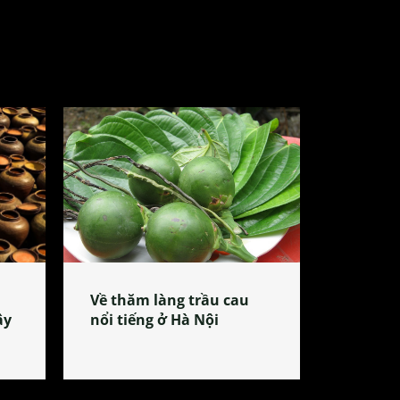
Về thăm làng trầu cau
ây
nổi tiếng ở Hà Nội