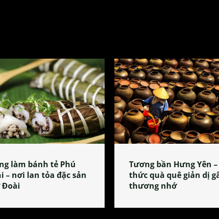
ng làm bánh tẻ Phú
Tương bần Hưng Yên –
i – nơi lan tỏa đặc sản
thức quà quê giản dị g
 Đoài
thương nhớ