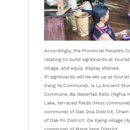
Accordingly, the Provincial People’s C
relating to build signboards at tourist 
village, and equip display shelves.
41 signboards will be set up at touri
Dang Ya Commune), Ia Ly Ancient Ston
Commune, Ba Waterfall Relic (Nghia 
Lake, terraced fields (Hnol commune),
commune) of Dak Doa District; Cham P
of Dak Po District; De Kjeng village 
commune) of Mang Yang District.