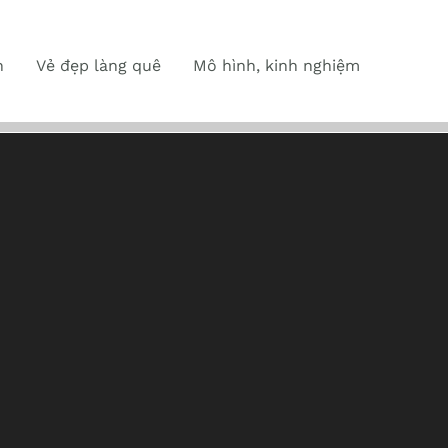
n
Vẻ đẹp làng quê
Mô hình, kinh nghiệm