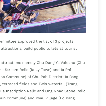
ommittee approved the list of 3 projects
attractions, build public toilets at tourist
st attractions namely Chu Dang Ya Volcano (Chu
e Stream Relic (Ia Ly Town) and Ia Phi
Hoa Commune) of Chu Pah District; Ia Bang
 terraced fields and Twin waterfall (Trang
a Inscription Relic and Ong Nhac Stone Relic
(Ayun commune) and Pyau village (Lo Pang