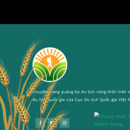
Chuyên trang quảng bá du lịch nông thôn trên 
du lịch quốc gia của Cục Du lịch Quốc gia Việt