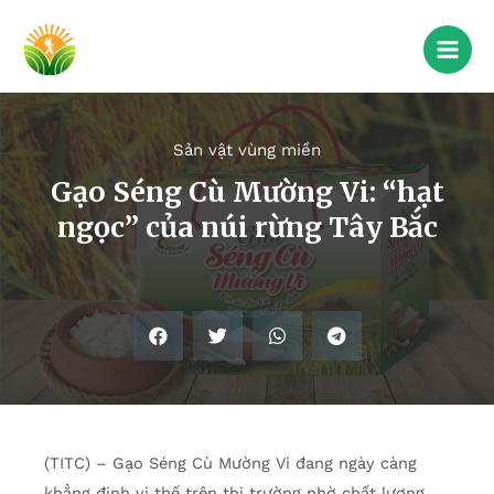
Sản vật vùng miền
Gạo Séng Cù Mường Vi: “hạt
ngọc” của núi rừng Tây Bắc
(TITC) – Gạo Séng Cù Mường Vi đang ngày càng
khẳng định vị thế trên thị trường nhờ chất lượng