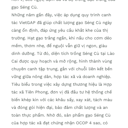
gạo Séng Cù.
Những năm gần đây, việc áp dụng quy trình canh
tác VietGAP đã giúp chất lượng gạo Séng Cù ngày
càng ổn định, đáp ứng yêu cầu khắt khe của thị
trường. Hạt gạo trắng ngần, khi nấu cho cơm dẻo
mềm, thơm nhẹ, để nguội vẫn giữ vị ngon, giàu
dinh dưỡng. Từ đó, diện tích trồng Séng Cù tại Lào
Cai được quy hoạch và mở rộng, hình thành vùng
chuyên canh tập trung, gắn với chuỗi liên kết bền
vững giữa nông dân, hợp tác xã và doanh nghiệp.
Tiêu biểu trong việc xây dựng thương hiệu là Hợp
tác xã Tiên Phong, đơn vị đã đầu tư hệ thống chế
biến khép kín với các khâu sấy, xay xát, tách màu
và đóng gói hiện đại, bảo đảm chất lượng và an
toàn thực phẩm. Nhờ đó, sản phẩm gạo Séng Cù
của hợp tác xã đạt chứng nhận OCOP 4 sao, có