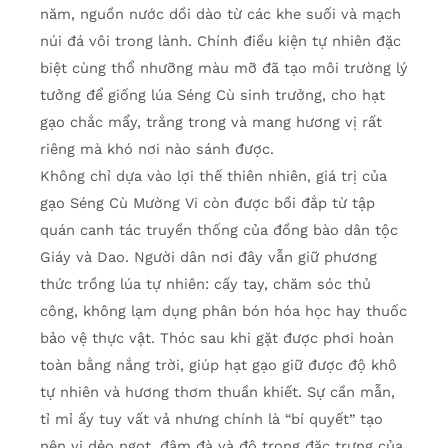
năm, nguồn nước dồi dào từ các khe suối và mạch
núi đá vôi trong lành. Chính điều kiện tự nhiên đặc
biệt cùng thổ nhưỡng màu mỡ đã tạo môi trường lý
tưởng để giống lúa Séng Cù sinh trưởng, cho hạt
gạo chắc mẩy, trắng trong và mang hương vị rất
riêng mà khó nơi nào sánh được.
Không chỉ dựa vào lợi thế thiên nhiên, giá trị của
gạo Séng Cù Mường Vi còn được bồi đắp từ tập
quán canh tác truyền thống của đồng bào dân tộc
Giáy và Dao. Người dân nơi đây vẫn giữ phương
thức trồng lúa tự nhiên: cấy tay, chăm sóc thủ
công, không lạm dụng phân bón hóa học hay thuốc
bảo vệ thực vật. Thóc sau khi gặt được phơi hoàn
toàn bằng nắng trời, giúp hạt gạo giữ được độ khô
tự nhiên và hương thơm thuần khiết. Sự cần mẫn,
tỉ mỉ ấy tuy vất vả nhưng chính là “bí quyết” tạo
nên vị dẻo ngọt, đậm đà và độ trong đặc trưng của