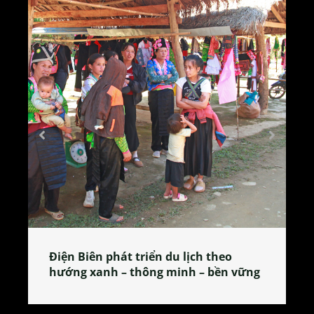
Làng làm bánh tẻ Phú Nhi – nơi lan
 vững
tỏa đặc sản xứ Đoài