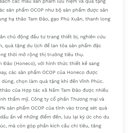
sách các mẫu sản phẩm lưu niệm và quà tặng
là các sản phẩm OCOP như bộ sản phẩm được sản
rùng hạ thảo Tam Đảo, gạo Phú Xuân, thanh long
ân chủ động đầu tư trang thiết bị, nghiên cứu
, quà tặng du lịch để lan tỏa sản phẩm đặc
ng thời mở rộng thị trường tiêu thụ.
 Đảo (Honeco), với hình thức thiết kế sang
n nay, các sản phẩm OCOP của Honeco được
n dùng, chọn làm quà tặng khi đến Vĩnh Phúc.
 thảo của Hợp tác xã Nấm Tam Đảo được nhiều
tính thẩm mỹ. Công ty cổ phần Thương mại và
0% sản phẩm OCOP của tỉnh vào trong sét quà
 dấu ấn về những điểm đến, lưu lại ký ức cho du
úc, mà còn góp phần kích cầu chi tiêu, tăng