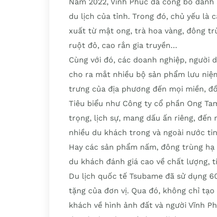
Năm 2022, Vĩnh Phúc đã công bố danh 
du lịch của tỉnh. Trong đó, chủ yếu 
xuất từ mật ong, trà hoa vàng, đông t
ruột đỏ, cao rắn gia truyền…
Cùng với đó, các doanh nghiệp, người d
cho ra mắt nhiều bộ sản phẩm lưu niệm
trưng của địa phương đến mọi miền, đồ
Tiêu biểu như Công ty cổ phần Ong Tam
trọng, lịch sự, mang dấu ấn riêng, đế
nhiều du khách trong và ngoài nước ti
Hay các sản phẩm nấm, đông trùng hạ
du khách đánh giá cao về chất lượng, 
Du lịch quốc tế Tsubame đã sử dụng 6
tặng của đơn vị. Qua đó, không chỉ tạo
khách về hình ảnh đất và người Vĩnh Ph