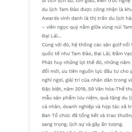
di tích lịch sử, tôn giáo, kiến trúc ng
du lịch Tam Đảo được công nhận là khu
Awards vinh danh là thị trấn du lịch hà
– viên ngọc quý nằm giữa vùng núi Ta
Đại Lải…
Cùng với đó, hệ thống các sân golf nổi 
quốc tế như Tam Đảo, Đại Lải, Đầm Vạc
Phát huy những lợi thế đó, những năm 
đổi mới, ưu tiên nguồn lực đầu tư cho 
nghỉ ngơi, giải trí của nhân dân trong v
Đặc biệt, năm 2019, Sở Văn hóa-Thể tha
mẫu sản phẩm lưu niệm, quà tặng du lị
cá nhân, doanh nghiệp và hợp tác xã tr
Ban Tổ chức đã tổng kết và trao thưởng
sang trọng, lịch sự và gây ấn tượng.