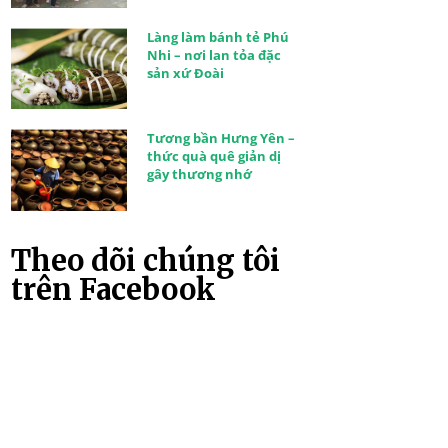
Làng làm bánh tẻ Phú
Nhi – nơi lan tỏa đặc
sản xứ Đoài
Tương bần Hưng Yên –
thức quà quê giản dị
gây thương nhớ
Theo dõi chúng tôi
trên Facebook