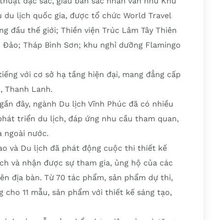
hệ thuật đặc sắc, giàu bản sắc nhân văn như Khu
 du lịch quốc gia, được tổ chức World Travel
ng đầu thế giới; Thiền viện Trúc Lâm Tây Thiên
m Đảo; Tháp Bình Sơn; khu nghỉ dưỡng Flamingo
tiếng với cơ sở hạ tầng hiện đại, mang đẳng cấp
, Thanh Lanh.
gần đây, ngành Du lịch Vĩnh Phúc đã có nhiều
phát triển du lịch, đáp ứng nhu cầu tham quan,
à ngoài nước.
o và Du lịch đã phát động cuộc thi thiết kế
ch và nhận được sự tham gia, ủng hộ của các
ên địa bàn. Từ 70 tác phẩm, sản phẩm dự thi,
 cho 11 mẫu, sản phẩm với thiết kế sáng tạo,