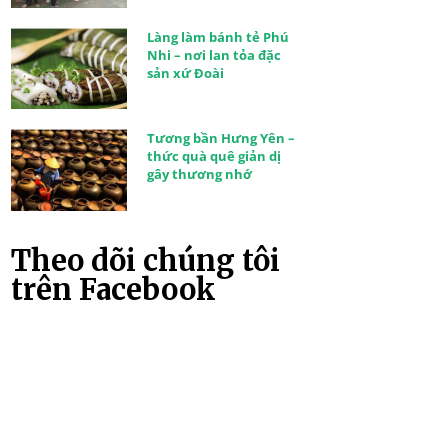
Làng làm bánh tẻ Phú
Nhi – nơi lan tỏa đặc
sản xứ Đoài
Tương bần Hưng Yên –
thức quà quê giản dị
gây thương nhớ
Theo dõi chúng tôi
trên Facebook