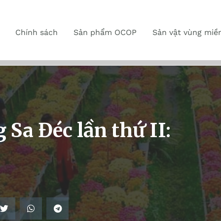
Chính sách
Sản phẩm OCOP
Sản vật vùng miề
 Sa Đéc lần thứ II: