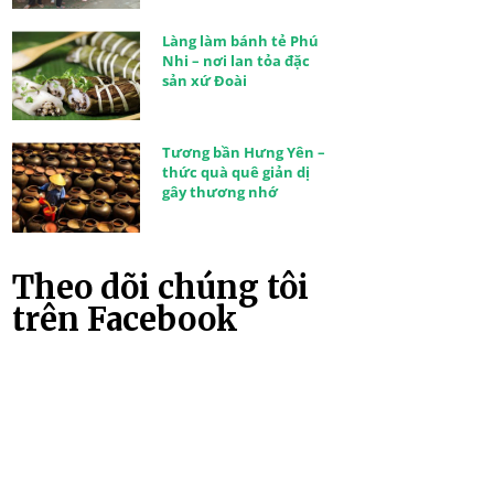
Làng làm bánh tẻ Phú
Nhi – nơi lan tỏa đặc
sản xứ Đoài
Tương bần Hưng Yên –
thức quà quê giản dị
gây thương nhớ
Theo dõi chúng tôi
trên Facebook