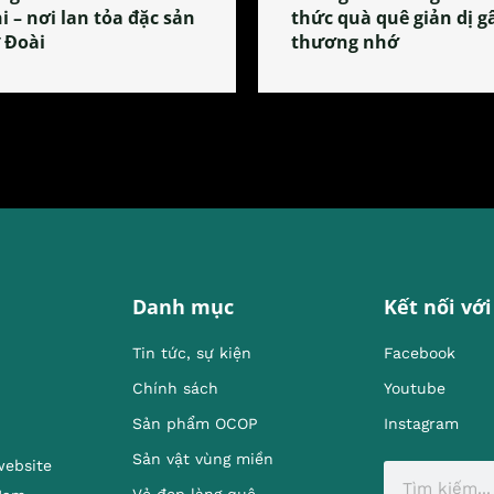
i – nơi lan tỏa đặc sản
thức quà quê giản dị g
 Đoài
thương nhớ
Danh mục
Kết nối với
Tin tức, sự kiện
Facebook
Chính sách
Youtube
Sản phẩm OCOP
Instagram
Sản vật vùng miền
website
Vẻ đẹp làng quê