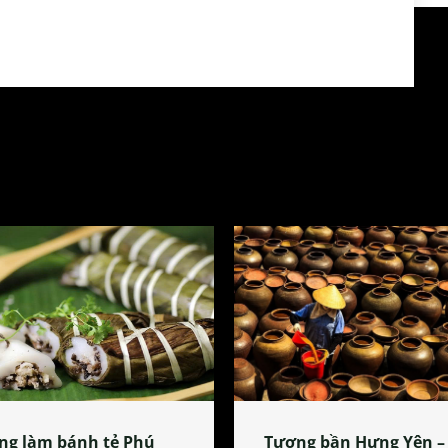
ng làm bánh tẻ Phú
Tương bần Hưng Yên –