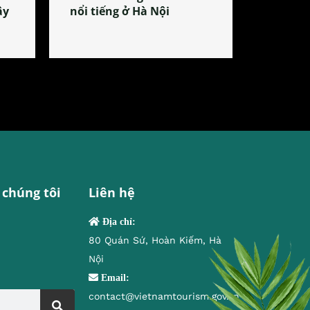
ây
nổi tiếng ở Hà Nội
 chúng tôi
Liên hệ
Địa chỉ:
80 Quán Sứ, Hoàn Kiếm, Hà
Nội
Email:
contact@vietnamtourism.gov.vn