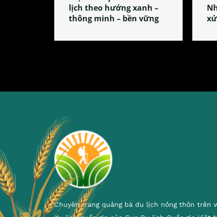
lịch theo hướng xanh –
Nh
thông minh – bền vững
xứ
Chuyên trang quảng bá du lịch nông thôn trên 