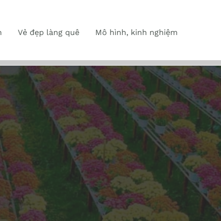
n
Vẻ đẹp làng quê
Mô hình, kinh nghiệm