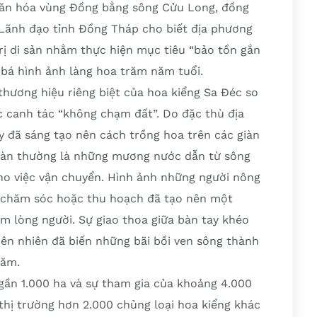
 văn hóa vùng Đồng bằng sông Cửu Long, đồng
. Lãnh đạo tỉnh Đồng Tháp cho biết địa phương
rị di sản nhằm thực hiện mục tiêu “bảo tồn gắn
g bá hình ảnh làng hoa trăm năm tuổi.
thương hiệu riêng biệt của hoa kiểng Sa Đéc so
c canh tác “không chạm đất”. Do đặc thù địa
y đã sáng tạo nên cách trồng hoa trên các giàn
giàn thường là những mương nước dẫn từ sông
cho việc vận chuyển. Hình ảnh những người nông
 chăm sóc hoặc thu hoạch đã tạo nên một
m lòng người. Sự giao thoa giữa bàn tay khéo
iên nhiên đã biến những bãi bồi ven sông thành
năm.
i gần 1.000 ha và sự tham gia của khoảng 4.000
thị trường hơn 2.000 chủng loại hoa kiểng khác