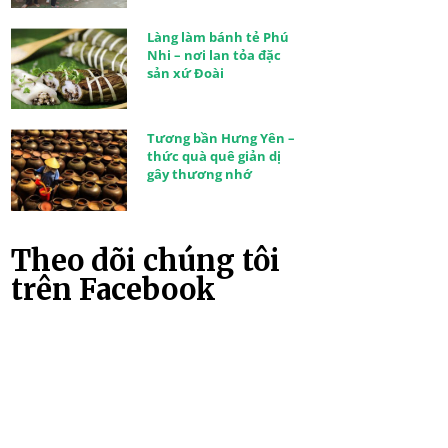
Làng làm bánh tẻ Phú
Nhi – nơi lan tỏa đặc
sản xứ Đoài
Tương bần Hưng Yên –
thức quà quê giản dị
gây thương nhớ
Theo dõi chúng tôi
trên Facebook