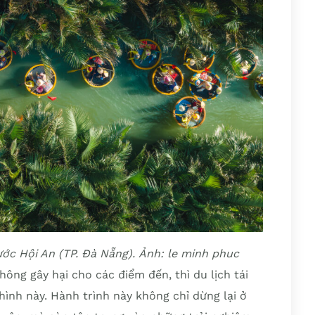
ớc Hội An (TP. Đà Nẵng). Ảnh: le minh phuc
ng gây hại cho các điểm đến, thì du lịch tái
hình này. Hành trình này không chỉ dừng lại ở