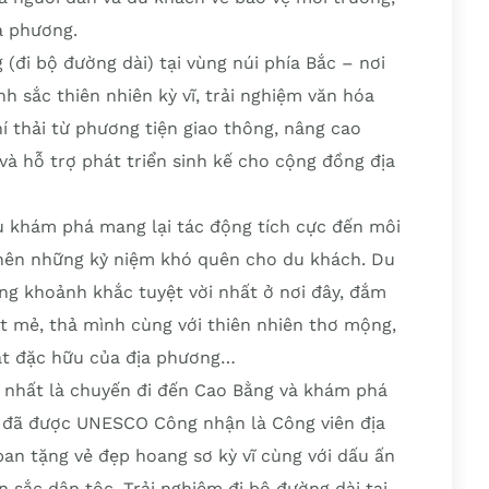
a phương.
g (đi bộ đường dài) tại vùng núi phía Bắc – nơi
 sắc thiên nhiên kỳ vĩ, trải nghiệm văn hóa
í thải từ phương tiện giao thông, nâng cao
và hỗ trợ phát triển sinh kế cho cộng đồng địa
u khám phá mang lại tác động tích cực đến môi
 nên những kỷ niệm khó quên cho du khách. Du
g khoảnh khắc tuyệt vời nhất ở nơi đây, đắm
t mẻ, thả mình cùng với thiên nhiên thơ mộng,
ật đặc hữu của địa phương…
 nhất là chuyến đi đến Cao Bằng và khám phá
 đã được UNESCO Công nhận là Công viên địa
ban tặng vẻ đẹp hoang sơ kỳ vĩ cùng với dấu ấn
 sắc dân tộc. Trải nghiệm đi bộ đường dài tại