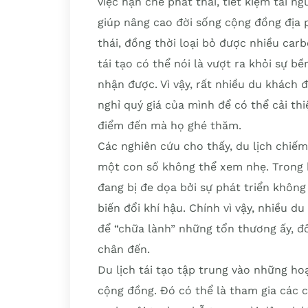
việc hạn chế phát thải, tiết kiệm tài 
giúp nâng cao đời sống cộng đồng địa 
thái, đồng thời loại bỏ được nhiều car
tái tạo có thể nói là vượt ra khỏi sự b
nhận được. Vì vậy, rất nhiều du khách 
nghỉ quý giá của mình để có thể cải th
điểm đến mà họ ghé thăm.
Các nghiên cứu cho thấy, du lịch chiế
một con số không thể xem nhẹ. Trong k
đang bị đe dọa bởi sự phát triển không
biến đổi khí hậu. Chính vì vậy, nhiều d
để “chữa lành” những tổn thương ấy, đồ
chân đến.
Du lịch tái tạo tập trung vào những ho
cộng đồng. Đó có thể là tham gia các c