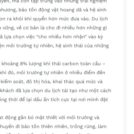
nguyên, mà còn tập trung vào những trải nghiệm
phương, bảo tồn động vật hoang dã và hệ sinh
bon ra khỏi khí quyển hơn mức đưa vào. Du lịch
ền vững, về cơ bản là cho đi nhiều hơn những gì
đã lựa chọn việc “cho nhiều hơn nhận” vào kỳ
iện môi trường tự nhiên, hệ sinh thái của những
m khoảng 8% lượng khí thải carbon toàn cầu –
hi đó, môi trường tự nhiên ở nhiều điểm đến
 kiểm soát, đô thị hóa, khai thác quá mức và
u khách đã lựa chọn du lịch tái tạo như một cách
ng thời để lại dấu ấn tích cực tại nơi mình đặt
ạt động gắn bó mật thiết với môi trường và
huyến đi bảo tồn thiên nhiên, trồng rừng, làm